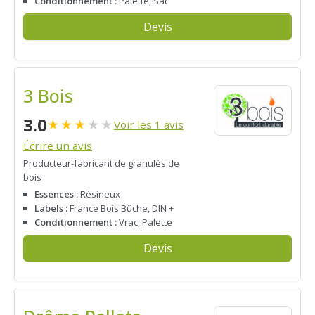
Conditionnement :
Palette, Sac
Devis
3 Bois
3.0
★
★
★
★
★
Voir les 1 avis
Écrire un avis
Producteur-fabricant de granulés de
bois
Essences :
Résineux
Labels :
France Bois Bûche, DIN +
Conditionnement :
Vrac, Palette
Devis