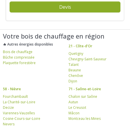
Devis
Votre bois de chauffage en région
🔥 Autres énergies disponibles
21 - Côte-d'Or
Bois de chauffage
Quetigny
Bûche compressée
Chevigny-Saint-Sauveur
Plaquette forestière
Talant
Beaune
Chenôve
Dijon
58 - Nièvre
71 - Saône-et-Loire
Fourchambault
Chalon sur Saône
La Charité-sur-Loire
Autun
Decize
Le Creusot
Varennes-Vauzelles
Mâcon
Cosne-Cours-sur-Loire
Montceau les Mines
Nevers