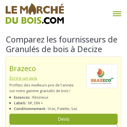
CHAUFFAGE AU BOIS
Comparez les fournisseurs de
Granulés de bois à Decize
FAQ
CALCULER SA CONSOMMATION
Brazeco
TROUVER SON FOURNISSEUR
Écrire un avis
Profitez des meilleurs prix de l'année
sur notre gamme granulés de bois !
BLOG
Essences :
Résineux
Labels :
NF, DIN +
ESPACE PRO
Conditionnement :
Vrac, Palette, Sac
Devis