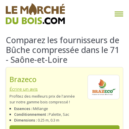
CHAUFFAGE AU BOIS
Comparez les fournisseurs de
Bûche compressée dans le 71
FAQ
- Saône-et-Loire
CALCULER SA CONSOMMATION
Brazeco
TROUVER SON FOURNISSEUR
Écrire un avis
BLOG
Profitez des meilleurs prix de l'année
sur notre gamme bois compressé !
ESPACE PRO
Essences :
Mélange
Conditionnement :
Palette, Sac
Dimensions :
0.25 m, 0.3 m