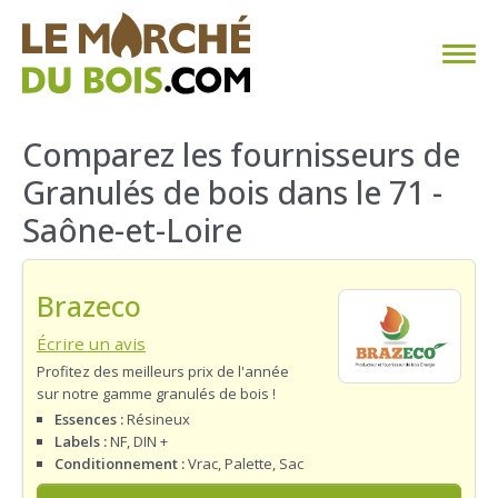
CHAUFFAGE AU BOIS
Comparez les fournisseurs de
Granulés de bois dans le 71 -
FAQ
Saône-et-Loire
CALCULER SA CONSOMMATION
Brazeco
TROUVER SON FOURNISSEUR
Écrire un avis
BLOG
Profitez des meilleurs prix de l'année
sur notre gamme granulés de bois !
ESPACE PRO
Essences :
Résineux
Labels :
NF, DIN +
Conditionnement :
Vrac, Palette, Sac