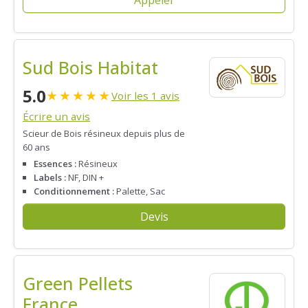
Appeler
Sud Bois Habitat
5.0
★
★
★
★
★
Voir les 1 avis
Écrire un avis
Scieur de Bois résineux depuis plus de
60 ans
Essences :
Résineux
Labels :
NF, DIN +
Conditionnement :
Palette, Sac
Devis
Green Pellets
France