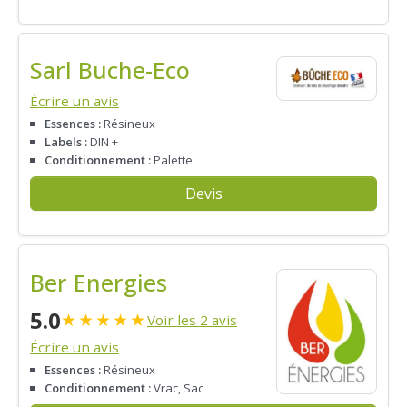
Sarl Buche-Eco
Écrire un avis
Essences :
Résineux
Labels :
DIN +
Conditionnement :
Palette
Devis
Ber Energies
5.0
★
★
★
★
★
Voir les 2 avis
Écrire un avis
Essences :
Résineux
Conditionnement :
Vrac, Sac