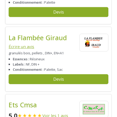
Conditionnement :
Palette
Devis
La Flambée Giraud
Écrire un avis
granulés bois, pellets , DIN+, EN+A1
Essences :
Résineux
Labels :
NF, DIN +
Conditionnement :
Palette, Sac
Devis
Ets Cmsa
5.0
★
★
★
★
★
Voir les 1 avis