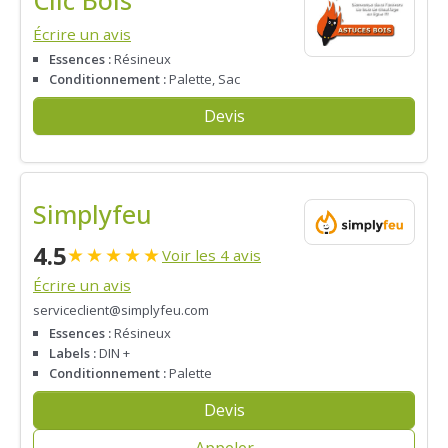
Clic Bois
Écrire un avis
Essences :
Résineux
Conditionnement :
Palette, Sac
Devis
Simplyfeu
4.5
★
★
★
★
★
Voir les 4 avis
Écrire un avis
serviceclient@simplyfeu.com
Essences :
Résineux
Labels :
DIN +
Conditionnement :
Palette
Devis