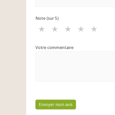
Note (sur 5)
★
★
★
★
★
Votre commentaire
Envoyer mon avis