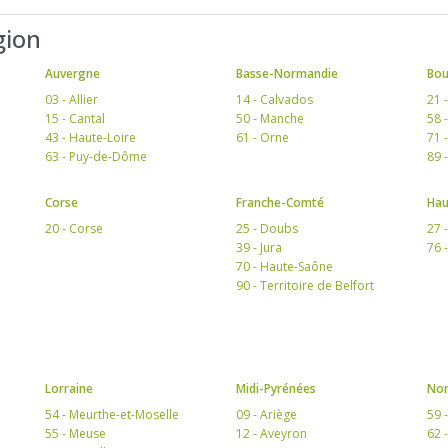
gion
Auvergne
Basse-Normandie
Bo
03 - Allier
14 - Calvados
21 
15 - Cantal
50 - Manche
58 
43 - Haute-Loire
61 - Orne
71 
63 - Puy-de-Dôme
89 
Corse
Franche-Comté
Hau
20 - Corse
25 - Doubs
27 
39 - Jura
76 
70 - Haute-Saône
90 - Territoire de Belfort
Lorraine
Midi-Pyrénées
Nor
54 - Meurthe-et-Moselle
09 - Ariège
59 
55 - Meuse
12 - Aveyron
62 