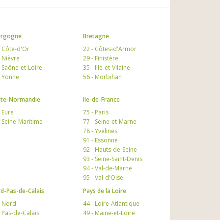
urgogne
Bretagne
- Côte-d'Or
22 - Côtes-d'Armor
- Nièvre
29 - Finistère
- Saône-et-Loire
35 - Ille-et-Vilaine
- Yonne
56 - Morbihan
te-Normandie
Ile-de-France
- Eure
75 - Paris
- Seine-Maritime
77 - Seine-et-Marne
78 - Yvelines
91 - Essonne
92 - Hauts-de-Seine
93 - Seine-Saint-Denis
94 - Val-de-Marne
95 - Val-d'Oise
d-Pas-de-Calais
Pays de la Loire
- Nord
44 - Loire-Atlantique
- Pas-de-Calais
49 - Maine-et-Loire