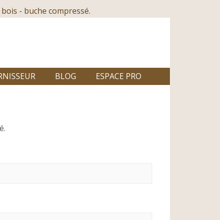
 bois - buche compressé.
RNISSEUR
BLOG
ESPACE PRO
é.