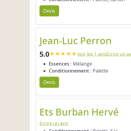
Devis
Jean-Luc Perron
5.0
★
★
★
★
★
Voir les 1 avis
Écrire un av
Essences :
Mélange
Conditionnement :
Palette
Devis
Ets Burban Hervé
Écrire un avis
Conditionnement :
Palette, Sac