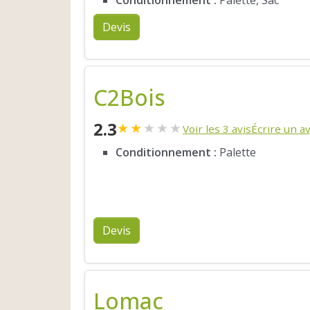
Devis
C2Bois
2.3
★
★
★
★
★
Voir les 3 avis
Écrire un av
Conditionnement :
Palette
Devis
Lomac