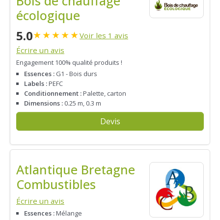
Bois de chauffage
écologique
5.0
★
★
★
★
★
Voir les 1 avis
Écrire un avis
Engagement 100% qualité produits !
Essences :
G1 - Bois durs
Labels :
PEFC
Conditionnement :
Palette, carton
Dimensions :
0.25 m, 0.3 m
Devis
Atlantique Bretagne
Combustibles
Écrire un avis
Essences :
Mélange