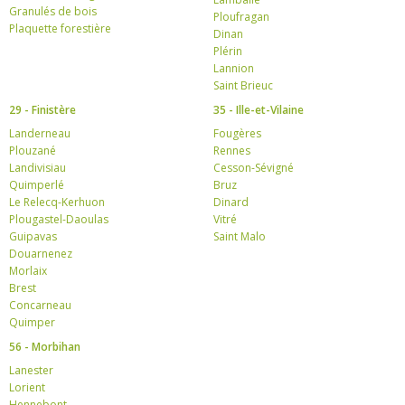
Granulés de bois
Ploufragan
Plaquette forestière
Dinan
Plérin
Lannion
Saint Brieuc
29 - Finistère
35 - Ille-et-Vilaine
Landerneau
Fougères
Plouzané
Rennes
Landivisiau
Cesson-Sévigné
Quimperlé
Bruz
Le Relecq-Kerhuon
Dinard
Plougastel-Daoulas
Vitré
Guipavas
Saint Malo
Douarnenez
Morlaix
Brest
Concarneau
Quimper
56 - Morbihan
Lanester
Lorient
Hennebont