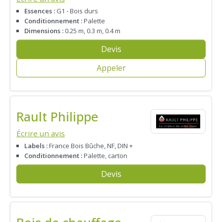
Essences :
G1 - Bois durs
Conditionnement :
Palette
Dimensions :
0.25 m, 0.3 m, 0.4 m
Devis
Appeler
Rault Philippe
Écrire un avis
Labels :
France Bois Bûche, NF, DIN +
Conditionnement :
Palette, carton
Devis