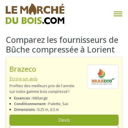
CHAUFFAGE AU BOIS
Comparez les fournisseurs de
Bûche compressée à Lorient
FAQ
CALCULER SA CONSOMMATION
Brazeco
TROUVER SON FOURNISSEUR
Écrire un avis
Profitez des meilleurs prix de l'année
sur notre gamme bois compressé !
BLOG
Essences :
Mélange
Conditionnement :
Palette, Sac
ESPACE PRO
Dimensions :
0.25 m, 0.3 m
Devis