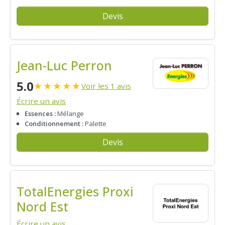
Devis
Jean-Luc Perron
5.0
★
★
★
★
★
Voir les 1 avis
Écrire un avis
Essences :
Mélange
Conditionnement :
Palette
Devis
TotalEnergies Proxi
Nord Est
Écrire un avis