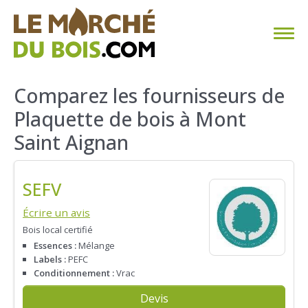
CHAUFFAGE AU BOIS
Comparez les fournisseurs de
Plaquette de bois à Mont
FAQ
Saint Aignan
CALCULER SA CONSOMMATION
SEFV
TROUVER SON FOURNISSEUR
Écrire un avis
BLOG
Bois local certifié
Essences :
Mélange
ESPACE PRO
Labels :
PEFC
Conditionnement :
Vrac
Devis