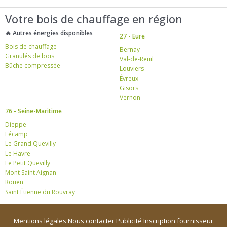
Votre bois de chauffage en région
🔥 Autres énergies disponibles
27 - Eure
Bois de chauffage
Bernay
Granulés de bois
Val-de-Reuil
Bûche compressée
Louviers
Évreux
Gisors
Vernon
76 - Seine-Maritime
Dieppe
Fécamp
Le Grand Quevilly
Le Havre
Le Petit Quevilly
Mont Saint Aignan
Rouen
Saint Étienne du Rouvray
Mentions légales
Nous contacter
Publicité
Inscription fournisseur