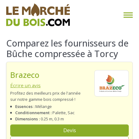
CHAUFFAGE AU BOIS
Comparez les fournisseurs de
Bûche compressée à Torcy
FAQ
CALCULER SA CONSOMMATION
Brazeco
TROUVER SON FOURNISSEUR
Écrire un avis
Profitez des meilleurs prix de l'année
sur notre gamme bois compressé !
BLOG
Essences :
Mélange
Conditionnement :
Palette, Sac
ESPACE PRO
Dimensions :
0.25 m, 0.3 m
Devis