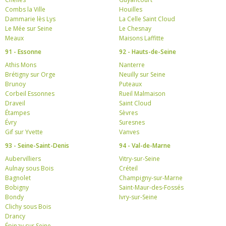
Combs la Ville
Houilles
Dammarie lès Lys
La Celle Saint Cloud
Le Mée sur Seine
Le Chesnay
Meaux
Maisons Laffitte
91 - Essonne
92 - Hauts-de-Seine
Athis Mons
Nanterre
Brétigny sur Orge
Neuilly sur Seine
Brunoy
Puteaux
Corbeil Essonnes
Rueil Malmaison
Draveil
Saint Cloud
Étampes
Sèvres
Évry
Suresnes
Gif sur Yvette
Vanves
93 - Seine-Saint-Denis
94 - Val-de-Marne
Aubervilliers
Vitry-sur-Seine
Aulnay sous Bois
Créteil
Bagnolet
Champigny-sur-Marne
Bobigny
Saint-Maur-des-Fossés
Bondy
Ivry-sur-Seine
Clichy sous Bois
Drancy
Épinay sur Seine