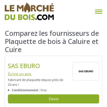
CHAUFFAGE AU BOIS
Comparez les fournisseurs de
Plaquette de bois à Caluire et
FAQ
Cuire
CALCULER SA CONSOMMATION
SAS EBURO
TROUVER SON FOURNISSEUR
Écrire un avis
BLOG
Fabricant de plaquette depuis près de
20 ans !
ESPACE PRO
Conditionnement :
Vrac
Devis