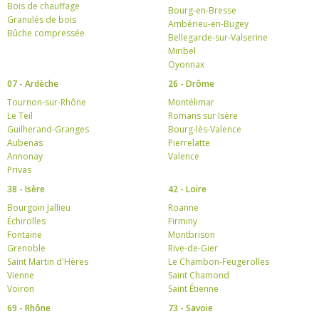
Bois de chauffage
Bourg-en-Bresse
Granulés de bois
Ambérieu-en-Bugey
Bûche compressée
Bellegarde-sur-Valserine
Miribel
Oyonnax
07 - Ardèche
26 - Drôme
Tournon-sur-Rhône
Montélimar
Le Teil
Romans sur Isère
Guilherand-Granges
Bourg-lès-Valence
Aubenas
Pierrelatte
Annonay
Valence
Privas
38 - Isère
42 - Loire
Bourgoin Jallieu
Roanne
Échirolles
Firminy
Fontaine
Montbrison
Grenoble
Rive-de-Gier
Saint Martin d'Hères
Le Chambon-Feugerolles
Vienne
Saint Chamond
Voiron
Saint Étienne
69 - Rhône
73 - Savoie