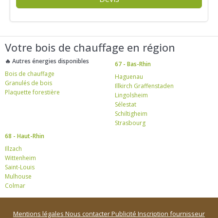
Votre bois de chauffage en région
🔥 Autres énergies disponibles
67 - Bas-Rhin
Bois de chauffage
Haguenau
Granulés de bois
Illkirch Graffenstaden
Plaquette forestière
Lingolsheim
Sélestat
Schiltigheim
Strasbourg
68 - Haut-Rhin
Illzach
Wittenheim
Saint-Louis
Mulhouse
Colmar
Mentions légales
Nous contacter
Publicité
Inscription fournisseur