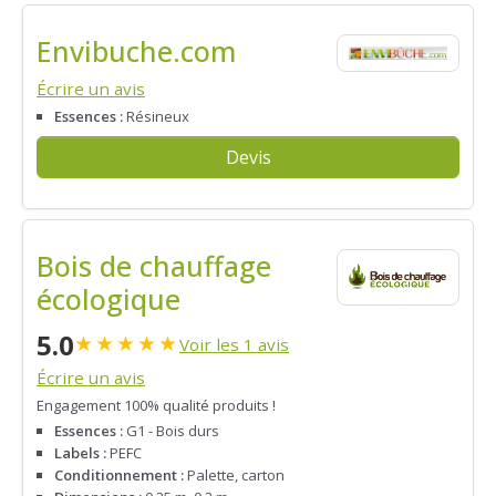
Envibuche.com
Écrire un avis
Essences :
Résineux
Devis
Bois de chauffage
écologique
5.0
★
★
★
★
★
Voir les 1 avis
Écrire un avis
Engagement 100% qualité produits !
Essences :
G1 - Bois durs
Labels :
PEFC
Conditionnement :
Palette, carton