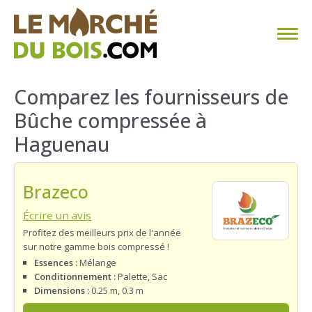
CHAUFFAGE AU BOIS
Comparez les fournisseurs de
Bûche compressée à
FAQ
Haguenau
CALCULER SA CONSOMMATION
Brazeco
TROUVER SON FOURNISSEUR
Écrire un avis
BLOG
Profitez des meilleurs prix de l'année
sur notre gamme bois compressé !
ESPACE PRO
Essences :
Mélange
Conditionnement :
Palette, Sac
Dimensions :
0.25 m, 0.3 m