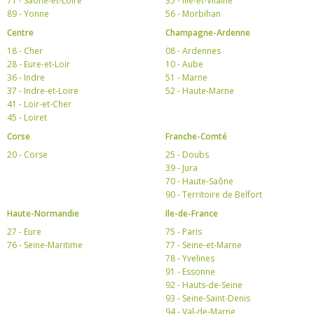
71 - Saône-et-Loire
35 - Ille-et-Vilaine
89 - Yonne
56 - Morbihan
Centre
Champagne-Ardenne
18 - Cher
08 - Ardennes
28 - Eure-et-Loir
10 - Aube
36 - Indre
51 - Marne
37 - Indre-et-Loire
52 - Haute-Marne
41 - Loir-et-Cher
45 - Loiret
Corse
Franche-Comté
20 - Corse
25 - Doubs
39 - Jura
70 - Haute-Saône
90 - Territoire de Belfort
Haute-Normandie
Ile-de-France
27 - Eure
75 - Paris
76 - Seine-Maritime
77 - Seine-et-Marne
78 - Yvelines
91 - Essonne
92 - Hauts-de-Seine
93 - Seine-Saint-Denis
94 - Val-de-Marne