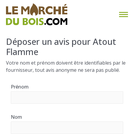
CHAUFFAGE AU BOIS
Déposer un avis pour Atout
Flamme
FAQ
Votre nom et prénom doivent être identifiables par le
CALCULER SA CONSOMMATION
fournisseur, tout avis anonyme ne sera pas publié.
TROUVER SON FOURNISSEUR
Prénom
BLOG
ESPACE PRO
Nom