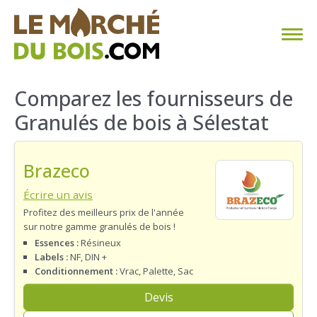
CHAUFFAGE AU BOIS
Comparez les fournisseurs de
Granulés de bois à Sélestat
FAQ
CALCULER SA CONSOMMATION
Brazeco
TROUVER SON FOURNISSEUR
Écrire un avis
Profitez des meilleurs prix de l'année
sur notre gamme granulés de bois !
BLOG
Essences :
Résineux
Labels :
NF, DIN +
ESPACE PRO
Conditionnement :
Vrac, Palette, Sac
Devis