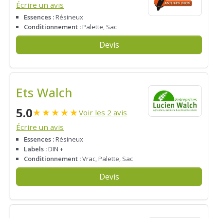
Écrire un avis
Essences :
Résineux
Conditionnement :
Palette, Sac
Devis
Ets Walch
5.0
★
★
★
★
★
Voir les 2 avis
Écrire un avis
Essences :
Résineux
Labels :
DIN +
Conditionnement :
Vrac, Palette, Sac
Devis