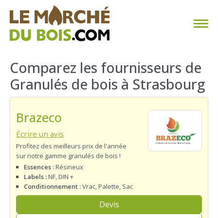
CHAUFFAGE AU BOIS
Comparez les fournisseurs de
Granulés de bois à Strasbourg
FAQ
CALCULER SA CONSOMMATION
Brazeco
TROUVER SON FOURNISSEUR
Écrire un avis
Profitez des meilleurs prix de l'année
sur notre gamme granulés de bois !
BLOG
Essences :
Résineux
Labels :
NF, DIN +
ESPACE PRO
Conditionnement :
Vrac, Palette, Sac
Devis