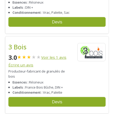
Essences :
Résineux
Labels :
DIN +
Conditionnement :
Vrac, Palette, Sac
Devis
3 Bois
3.0
★
★
★
★
★
Voir les 1 avis
Écrire un avis
Producteur-fabricant de granulés de
bois
Essences :
Résineux
Labels :
France Bois Bûche, DIN +
Conditionnement :
Vrac, Palette
Devis