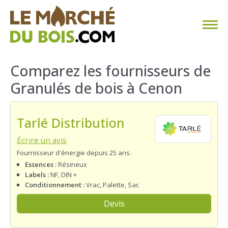
CHAUFFAGE AU BOIS
Comparez les fournisseurs de
Granulés de bois à Cenon
FAQ
CALCULER SA CONSOMMATION
Tarlé Distribution
TROUVER SON FOURNISSEUR
Écrire un avis
Fournisseur d'énergie depuis 25 ans.
BLOG
Essences :
Résineux
Labels :
NF, DIN +
Conditionnement :
Vrac, Palette, Sac
ESPACE PRO
Devis