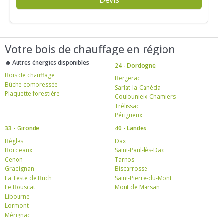
Devis
Votre bois de chauffage en région
🔥 Autres énergies disponibles
24 - Dordogne
Bois de chauffage
Bergerac
Bûche compressée
Sarlat-la-Canéda
Plaquette forestière
Coulounieix-Chamiers
Trélissac
Périgueux
33 - Gironde
40 - Landes
Bègles
Dax
Bordeaux
Saint-Paul-lès-Dax
Cenon
Tarnos
Gradignan
Biscarrosse
La Teste de Buch
Saint-Pierre-du-Mont
Le Bouscat
Mont de Marsan
Libourne
Lormont
Mérignac