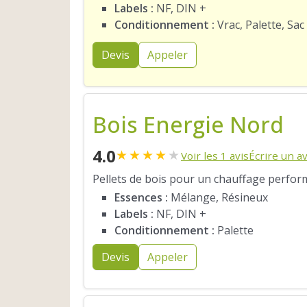
Labels :
NF, DIN +
Conditionnement :
Vrac, Palette, Sac
Devis
Appeler
Bois Energie Nord
4.0
★
★
★
★
★
Voir les 1 avis
Écrire un av
Pellets de bois pour un chauffage perfor
Essences :
Mélange, Résineux
Labels :
NF, DIN +
Conditionnement :
Palette
Devis
Appeler