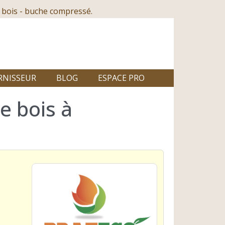
 bois - buche compressé.
RNISSEUR
BLOG
ESPACE PRO
e bois à