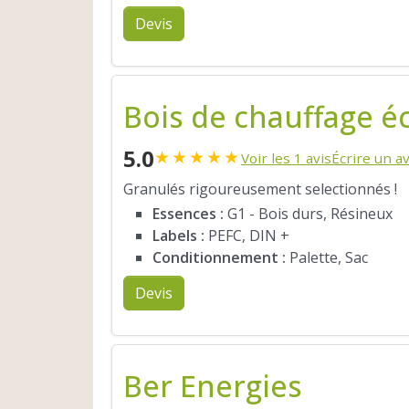
Devis
Bois de chauffage é
5.0
★
★
★
★
★
Voir les 1 avis
Écrire un av
Granulés rigoureusement selectionnés !
Essences :
G1 - Bois durs, Résineux
Labels :
PEFC, DIN +
Conditionnement :
Palette, Sac
Devis
Ber Energies