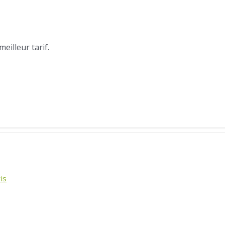
illeur tarif.
is