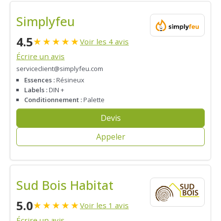
Simplyfeu
4.5
★
★
★
★
★
Voir les 4 avis
Écrire un avis
serviceclient@simplyfeu.com
Essences :
Résineux
Labels :
DIN +
Conditionnement :
Palette
Devis
Appeler
Sud Bois Habitat
5.0
★
★
★
★
★
Voir les 1 avis
Écrire un avis