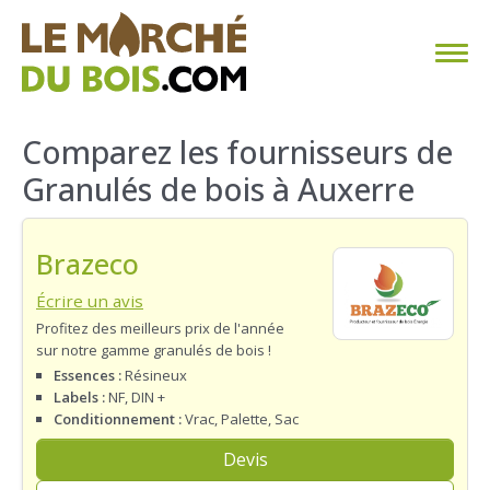
CHAUFFAGE AU BOIS
Comparez les fournisseurs de
Granulés de bois à Auxerre
FAQ
CALCULER SA CONSOMMATION
Brazeco
TROUVER SON FOURNISSEUR
Écrire un avis
Profitez des meilleurs prix de l'année
sur notre gamme granulés de bois !
BLOG
Essences :
Résineux
Labels :
NF, DIN +
ESPACE PRO
Conditionnement :
Vrac, Palette, Sac
Devis