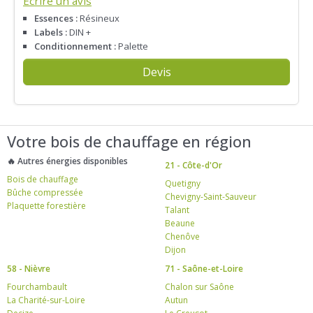
Écrire un avis
Essences :
Résineux
Labels :
DIN +
Conditionnement :
Palette
Devis
Votre bois de chauffage en région
🔥 Autres énergies disponibles
21 - Côte-d'Or
Bois de chauffage
Quetigny
Bûche compressée
Chevigny-Saint-Sauveur
Plaquette forestière
Talant
Beaune
Chenôve
Dijon
58 - Nièvre
71 - Saône-et-Loire
Fourchambault
Chalon sur Saône
La Charité-sur-Loire
Autun