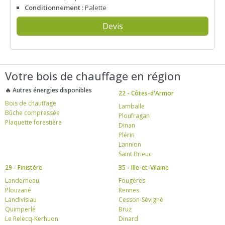
Conditionnement :
Palette
Devis
Votre bois de chauffage en région
🔥 Autres énergies disponibles
22 - Côtes-d'Armor
Bois de chauffage
Lamballe
Bûche compressée
Ploufragan
Plaquette forestière
Dinan
Plérin
Lannion
Saint Brieuc
29 - Finistère
35 - Ille-et-Vilaine
Landerneau
Fougères
Plouzané
Rennes
Landivisiau
Cesson-Sévigné
Quimperlé
Bruz
Le Relecq-Kerhuon
Dinard