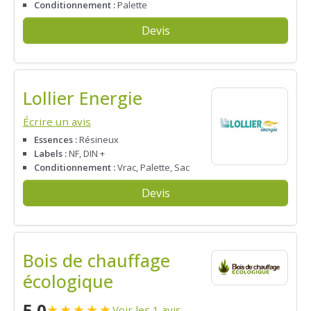
Conditionnement :
Palette
Devis
Lollier Energie
Écrire un avis
Essences :
Résineux
Labels :
NF, DIN +
Conditionnement :
Vrac, Palette, Sac
Devis
Bois de chauffage
écologique
5.0
★
★
★
★
★
Voir les 1 avis