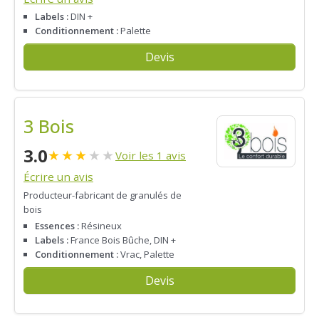
Labels :
DIN +
Conditionnement :
Palette
Devis
3 Bois
3.0
★
★
★
★
★
Voir les 1 avis
Écrire un avis
Producteur-fabricant de granulés de
bois
Essences :
Résineux
Labels :
France Bois Bûche, DIN +
Conditionnement :
Vrac, Palette
Devis