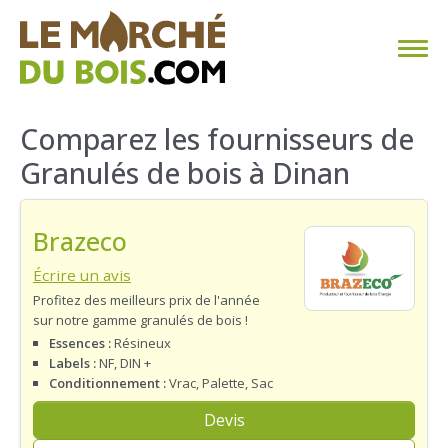
CHAUFFAGE AU BOIS
Comparez les fournisseurs de
Granulés de bois à Dinan
FAQ
CALCULER SA CONSOMMATION
Brazeco
TROUVER SON FOURNISSEUR
Écrire un avis
Profitez des meilleurs prix de l'année
sur notre gamme granulés de bois !
BLOG
Essences :
Résineux
Labels :
NF, DIN +
ESPACE PRO
Conditionnement :
Vrac, Palette, Sac
Devis