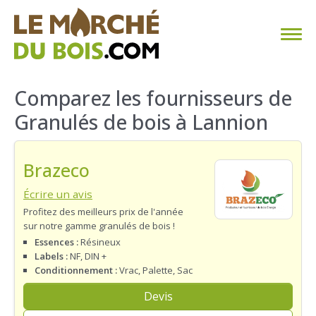
CHAUFFAGE AU BOIS
Comparez les fournisseurs de
Granulés de bois à Lannion
FAQ
CALCULER SA CONSOMMATION
Brazeco
TROUVER SON FOURNISSEUR
Écrire un avis
Profitez des meilleurs prix de l'année
sur notre gamme granulés de bois !
BLOG
Essences :
Résineux
Labels :
NF, DIN +
ESPACE PRO
Conditionnement :
Vrac, Palette, Sac
Devis