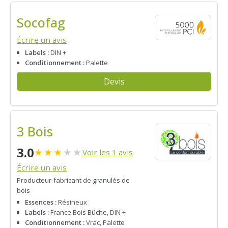
Socofag
Écrire un avis
Labels :
DIN +
Conditionnement :
Palette
Devis
3 Bois
3.0
★
★
★
★
★
Voir les 1 avis
Écrire un avis
Producteur-fabricant de granulés de
bois
Essences :
Résineux
Labels :
France Bois Bûche, DIN +
Conditionnement :
Vrac, Palette