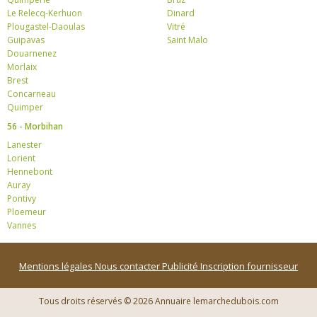
Le Relecq-Kerhuon
Dinard
Plougastel-Daoulas
Vitré
Guipavas
Saint Malo
Douarnenez
Morlaix
Brest
Concarneau
Quimper
56 - Morbihan
Lanester
Lorient
Hennebont
Auray
Pontivy
Ploemeur
Vannes
Mentions légales
Nous contacter
Publicité
Inscription fournisseur
Tous droits réservés © 2026 Annuaire lemarchedubois.com