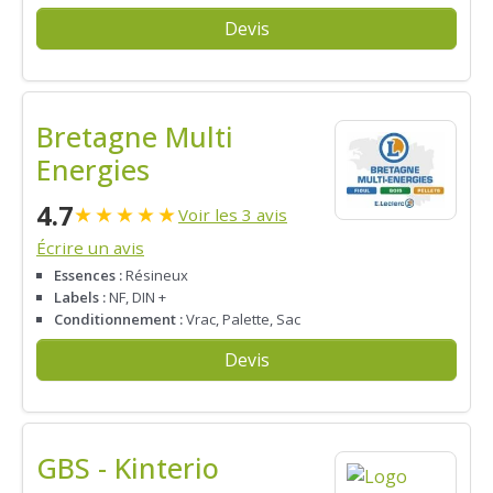
Devis
Bretagne Multi
Energies
4.7
★
★
★
★
★
Voir les 3 avis
Écrire un avis
Essences :
Résineux
Labels :
NF, DIN +
Conditionnement :
Vrac, Palette, Sac
Devis
GBS - Kinterio