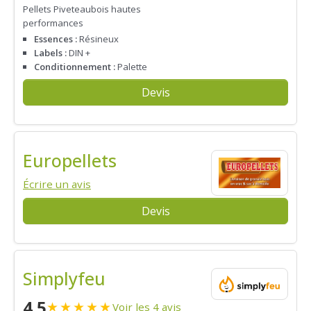
Pellets Piveteaubois hautes
performances
Essences :
Résineux
Labels :
DIN +
Conditionnement :
Palette
Devis
Europellets
Écrire un avis
Devis
Simplyfeu
4.5
★
★
★
★
★
Voir les 4 avis