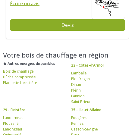
Écrire un avis
Devis
Votre bois de chauffage en région
🔥 Autres énergies disponibles
22 - Côtes-d'Armor
Bois de chauffage
Lamballe
Bûche compressée
Ploufragan
Plaquette forestière
Dinan
Plérin
Lannion
Saint Brieuc
29 - Finistère
35 - Ille-et-Vilaine
Landerneau
Fougères
Plouzané
Rennes
Landivisiau
Cesson-Sévigné
Quimperlé
Bruz