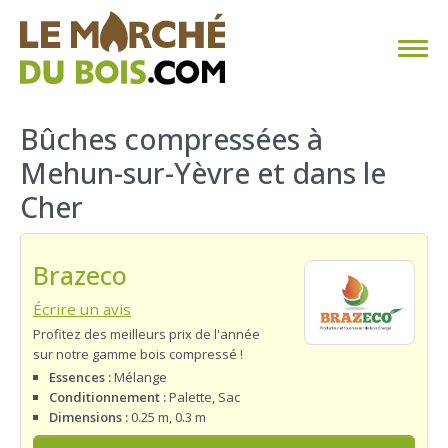
CHAUFFAGE AU BOIS
Bûches compressées à
Mehun-sur-Yèvre et dans le
FAQ
Cher
CALCULER SA CONSOMMATION
Brazeco
TROUVER SON FOURNISSEUR
Écrire un avis
BLOG
Profitez des meilleurs prix de l'année
sur notre gamme bois compressé !
ESPACE PRO
Essences :
Mélange
Conditionnement :
Palette, Sac
Dimensions :
0.25 m, 0.3 m