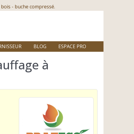
 bois - buche compressé.
RNISSEUR
BLOG
ESPACE PRO
auffage à