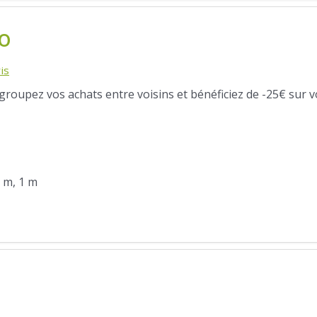
o
is
egroupez vos achats entre voisins et bénéficiez de -25€ sur v
5 m, 1 m