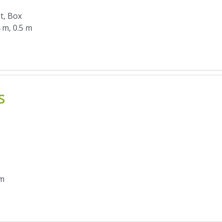
ot, Box
4 m, 0.5 m
s
 m