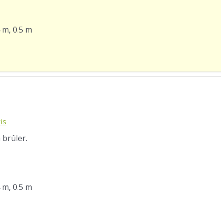
4 m, 0.5 m
is
 brûler.
4 m, 0.5 m