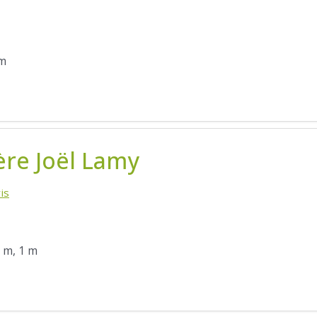
 m
ère Joël Lamy
is
5 m, 1 m