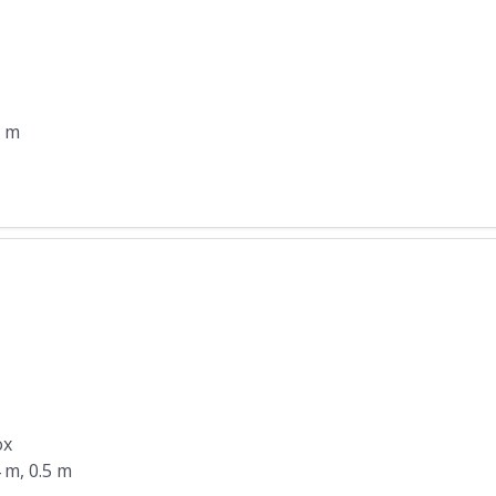
5 m
ox
4 m, 0.5 m