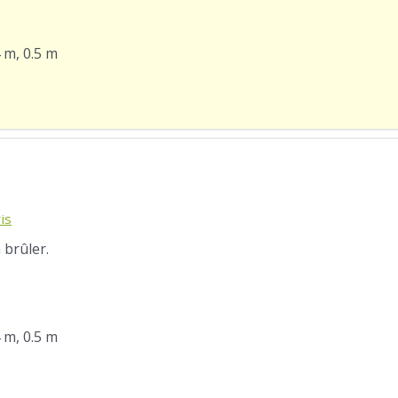
4 m, 0.5 m
is
 brûler.
4 m, 0.5 m