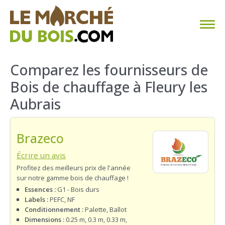
CHAUFFAGE AU BOIS
Comparez les fournisseurs de
Bois de chauffage à Fleury les
FAQ
Aubrais
CALCULER SA CONSOMMATION
Brazeco
TROUVER SON FOURNISSEUR
Écrire un avis
BLOG
Profitez des meilleurs prix de l'année
sur notre gamme bois de chauffage !
ESPACE PRO
Essences :
G1 - Bois durs
Labels :
PEFC, NF
Conditionnement :
Palette, Ballot
Dimensions :
0.25 m, 0.3 m, 0.33 m,