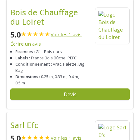
Bois de Chauffage
du Loiret
5.0
★
★
★
★
★
Voir les 1 avis
Écrire un avis
Essences :
G1 - Bois durs
Labels :
France Bois Bûche, PEFC
Conditionnement :
Vrac, Palette, Big
Bag
Dimensions :
0.25 m, 0.33 m, 0.4 m,
0.5 m
Devis
Sarl Efc
5.0
★
★
★
★
★
Voir les 1 avis