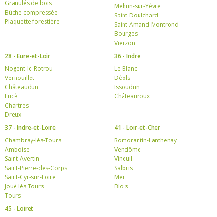
Granulés de bois
Mehun-sur-Yèvre
Bûche compressée
Saint-Doulchard
Plaquette forestière
Saint-Amand-Montrond
Bourges
Vierzon
28 - Eure-et-Loir
36 - Indre
Nogent-le-Rotrou
Le Blanc
Vernouillet
Déols
Châteaudun
Issoudun
Lucé
Châteauroux
Chartres
Dreux
37 - Indre-et-Loire
41 - Loir-et-Cher
Chambray-lès-Tours
Romorantin-Lanthenay
Amboise
Vendôme
Saint-Avertin
Vineuil
Saint-Pierre-des-Corps
Salbris
Saint-Cyr-sur-Loire
Mer
Joué lès Tours
Blois
Tours
45 - Loiret