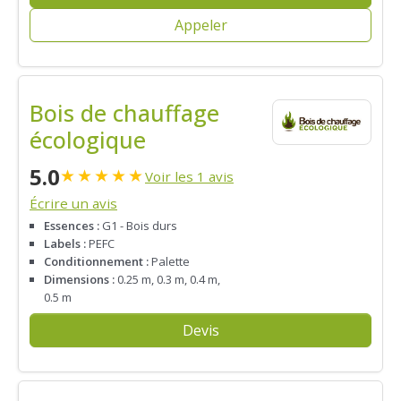
Appeler
Bois de chauffage
écologique
5.0
★
★
★
★
★
Voir les 1 avis
Écrire un avis
Essences :
G1 - Bois durs
Labels :
PEFC
Conditionnement :
Palette
Dimensions :
0.25 m, 0.3 m, 0.4 m,
0.5 m
Devis