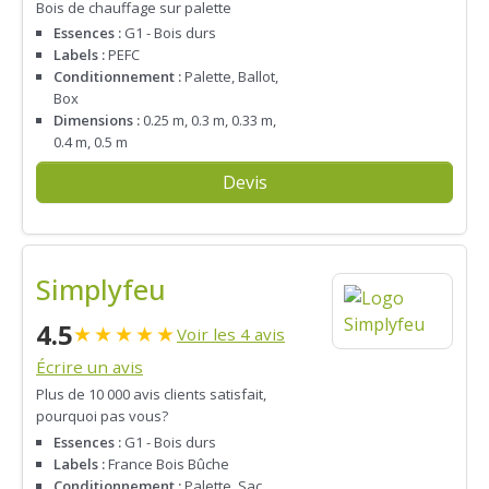
Bois de chauffage sur palette
Essences :
G1 - Bois durs
Labels :
PEFC
Conditionnement :
Palette, Ballot,
Box
Dimensions :
0.25 m, 0.3 m, 0.33 m,
0.4 m, 0.5 m
Devis
Simplyfeu
4.5
★
★
★
★
★
Voir les 4 avis
Écrire un avis
Plus de 10 000 avis clients satisfait,
pourquoi pas vous?
Essences :
G1 - Bois durs
Labels :
France Bois Bûche
Conditionnement :
Palette, Sac,