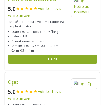
5.0
★
★
★
★
★
Voir les 2 avis
Écrire un avis
Essayé par curiosité,vous me rappelleai
par plaisir plaisir.
Essences :
G1 - Bois durs, Mélange
Labels :
NF
Conditionnement :
Vrac
Dimensions :
0.25 m, 0.3 m, 0.33 m,
0.4 m, 0.5 m, 1 m
Devis
Cpo
5.0
★
★
★
★
★
Voir les 1 avis
Écrire un avis
Essences :
G1 - Bois durs