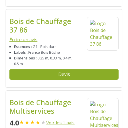
Bois de Chauffage
37 86
Écrire un avis
Essences :
G1 - Bois durs
Labels :
France Bois Bûche
Dimensions :
0.25 m, 0.33 m, 0.4 m,
0.5 m
Devis
Bois de Chauffage
Multiservices
4.0
★
★
★
★
★
Voir les 1 avis