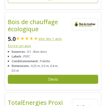
Bois de chauffage
écologique
5.0
★
★
★
★
★
Voir les 1 avis
Écrire un avis
Essences :
G1 - Bois durs
Labels :
PEFC
Conditionnement :
Palette
Dimensions :
0.25 m, 0.3 m, 0.4 m,
0.5 m
Devis
TotalEnergies Proxi