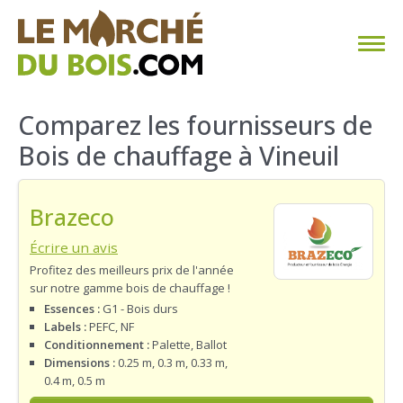
CHAUFFAGE AU BOIS
Comparez les fournisseurs de
Bois de chauffage à Vineuil
FAQ
CALCULER SA CONSOMMATION
Brazeco
TROUVER SON FOURNISSEUR
Écrire un avis
Profitez des meilleurs prix de l'année
sur notre gamme bois de chauffage !
BLOG
Essences :
G1 - Bois durs
Labels :
PEFC, NF
ESPACE PRO
Conditionnement :
Palette, Ballot
Dimensions :
0.25 m, 0.3 m, 0.33 m,
0.4 m, 0.5 m