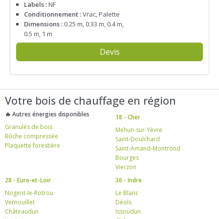
Labels :
NF
Conditionnement :
Vrac, Palette
Dimensions :
0.25 m, 0.33 m, 0.4 m,
0.5 m, 1 m
Devis
Votre bois de chauffage en région
🔥 Autres énergies disponibles
18 - Cher
Granulés de bois
Mehun-sur-Yèvre
Bûche compressée
Saint-Doulchard
Plaquette forestière
Saint-Amand-Montrond
Bourges
Vierzon
28 - Eure-et-Loir
36 - Indre
Nogent-le-Rotrou
Le Blanc
Vernouillet
Déols
Châteaudun
Issoudun