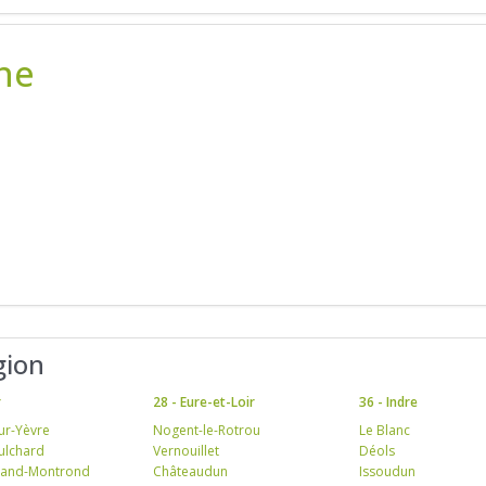
ne
gion
r
28 - Eure-et-Loir
36 - Indre
ur-Yèvre
Nogent-le-Rotrou
Le Blanc
ulchard
Vernouillet
Déols
mand-Montrond
Châteaudun
Issoudun