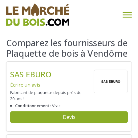
CHAUFFAGE AU BOIS
Comparez les fournisseurs de
Plaquette de bois à Vendôme
FAQ
CALCULER SA CONSOMMATION
SAS EBURO
TROUVER SON FOURNISSEUR
Écrire un avis
Fabricant de plaquette depuis près de
20 ans !
BLOG
Conditionnement :
Vrac
ESPACE PRO
Devis