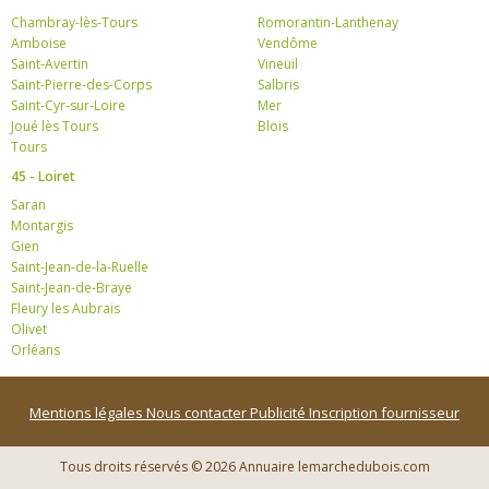
Chambray-lès-Tours
Romorantin-Lanthenay
Amboise
Vendôme
Saint-Avertin
Vineuil
Saint-Pierre-des-Corps
Salbris
Saint-Cyr-sur-Loire
Mer
Joué lès Tours
Blois
Tours
45 - Loiret
Saran
Montargis
Gien
Saint-Jean-de-la-Ruelle
Saint-Jean-de-Braye
Fleury les Aubrais
Olivet
Orléans
Mentions légales
Nous contacter
Publicité
Inscription fournisseur
Tous droits réservés © 2026 Annuaire lemarchedubois.com