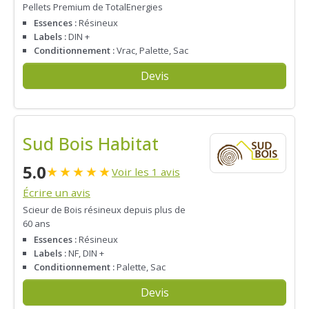
Pellets Premium de TotalEnergies
Essences :
Résineux
Labels :
DIN +
Conditionnement :
Vrac, Palette, Sac
Devis
Sud Bois Habitat
5.0
★
★
★
★
★
Voir les 1 avis
Écrire un avis
Scieur de Bois résineux depuis plus de
60 ans
Essences :
Résineux
Labels :
NF, DIN +
Conditionnement :
Palette, Sac
Devis