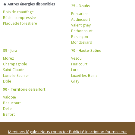
🔥 Autres énergies disponibles
25 - Doubs
Bois de chauffage
Pontarlier
Bûche compressée
Audincourt
Plaquette forestière
Valentigney
Bethoncourt
Besançon
Montbéliard
39 - Jura
70 - Haute-Saône
Morez
Vesoul
Champagnole
Héricourt
Saint-Claude
Lure
Lons-le-Saunier
Luxeil-les-Bains
Dole
Gray
90 - Territoire de Belfort
Valdoie
Beaucourt
Delle
Belfort
Mentions légales
Nous contacter
Publicité
Inscription fournisseur