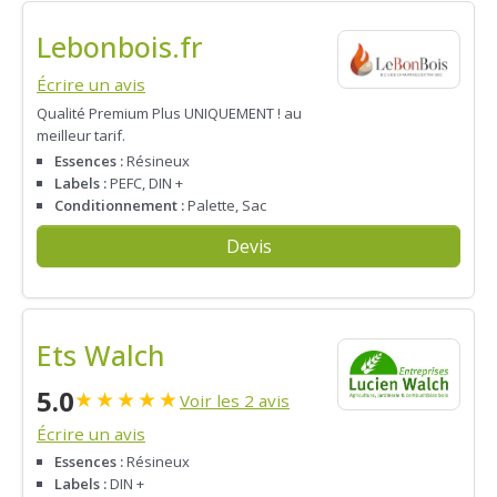
Lebonbois.fr
Écrire un avis
Qualité Premium Plus UNIQUEMENT ! au
meilleur tarif.
Essences :
Résineux
Labels :
PEFC, DIN +
Conditionnement :
Palette, Sac
Devis
Ets Walch
5.0
★
★
★
★
★
Voir les 2 avis
Écrire un avis
Essences :
Résineux
Labels :
DIN +