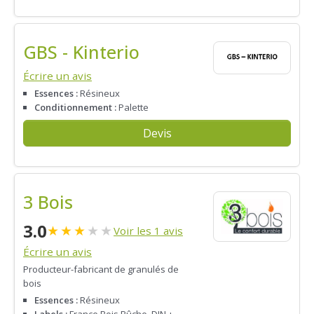
GBS - Kinterio
Écrire un avis
Essences :
Résineux
Conditionnement :
Palette
Devis
3 Bois
3.0
★
★
★
★
★
Voir les 1 avis
Écrire un avis
Producteur-fabricant de granulés de
bois
Essences :
Résineux
Labels :
France Bois Bûche, DIN +