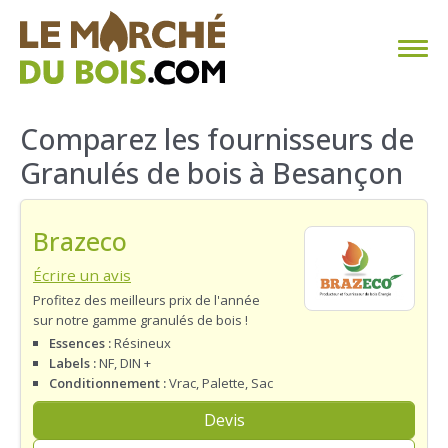
CHAUFFAGE AU BOIS
Comparez les fournisseurs de
Granulés de bois à Besançon
FAQ
CALCULER SA CONSOMMATION
Brazeco
TROUVER SON FOURNISSEUR
Écrire un avis
Profitez des meilleurs prix de l'année
sur notre gamme granulés de bois !
BLOG
Essences :
Résineux
Labels :
NF, DIN +
ESPACE PRO
Conditionnement :
Vrac, Palette, Sac
Devis