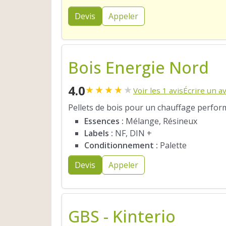
Devis
Appeler
Bois Energie Nord
4.0
★
★
★
★
★
Voir les 1 avis
Écrire un av
Pellets de bois pour un chauffage perfor
Essences :
Mélange, Résineux
Labels :
NF, DIN +
Conditionnement :
Palette
Devis
Appeler
GBS - Kinterio