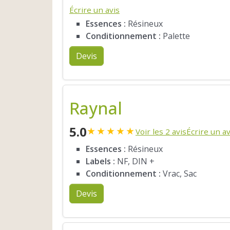
Écrire un avis
Essences :
Résineux
Conditionnement :
Palette
Devis
Raynal
5.0
★
★
★
★
★
Voir les 2 avis
Écrire un av
Essences :
Résineux
Labels :
NF, DIN +
Conditionnement :
Vrac, Sac
Devis