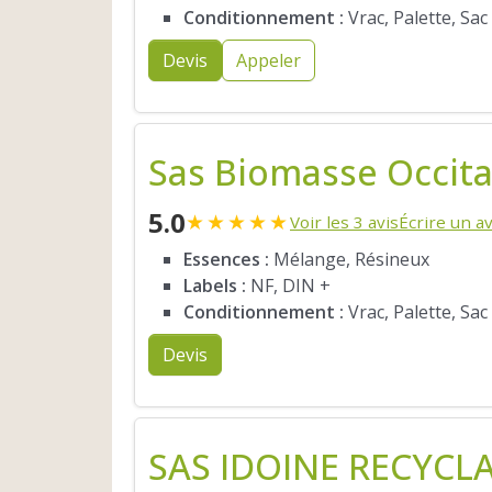
Conditionnement :
Vrac, Palette, Sac
Devis
Appeler
Sas Biomasse Occit
5.0
★
★
★
★
★
Voir les 3 avis
Écrire un av
Essences :
Mélange, Résineux
Labels :
NF, DIN +
Conditionnement :
Vrac, Palette, Sac
Devis
SAS IDOINE RECYCL