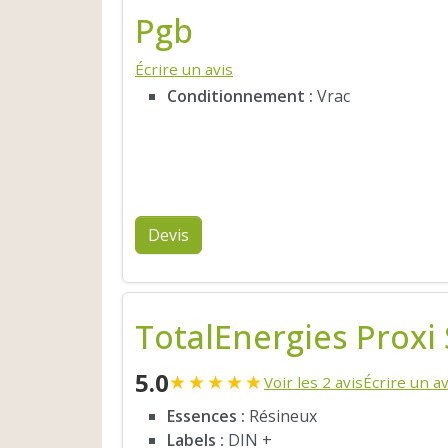
Pgb
Écrire un avis
Conditionnement :
Vrac
Devis
TotalEnergies Proxi
5.0
★
★
★
★
★
Voir les 2 avis
Écrire un av
Essences :
Résineux
Labels :
DIN +