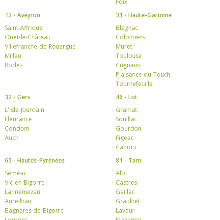
Foix
12 - Aveyron
31 - Haute-Garonne
Saint-Affrique
Blagnac
Onet-le-Château
Colomiers
Villefranche-de-Rouergue
Muret
Millau
Toulouse
Rodez
Cugnaux
Plaisance-du-Touch
Tournefeuille
32 - Gers
46 - Lot
L'Isle-Jourdain
Gramat
Fleurance
Souillac
Condom
Gourdon
Auch
Figeac
Cahors
65 - Hautes-Pyrénées
81 - Tarn
Séméac
Albi
Vic-en-Bigorre
Castres
Lannemezan
Gaillac
Aureilhan
Graulhet
Bagnères-de-Bigorre
Lavaur
Lourdes
Mazamet