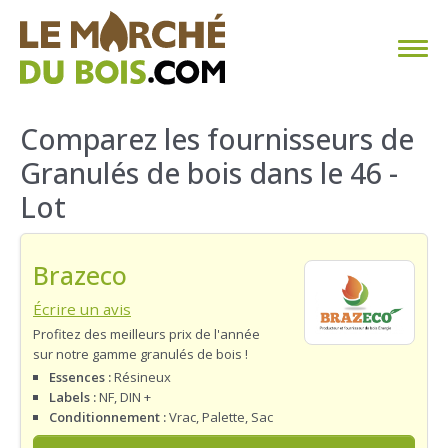
CHAUFFAGE AU BOIS
Comparez les fournisseurs de
Granulés de bois dans le 46 -
FAQ
Lot
CALCULER SA CONSOMMATION
Brazeco
TROUVER SON FOURNISSEUR
Écrire un avis
BLOG
Profitez des meilleurs prix de l'année
sur notre gamme granulés de bois !
ESPACE PRO
Essences :
Résineux
Labels :
NF, DIN +
Conditionnement :
Vrac, Palette, Sac