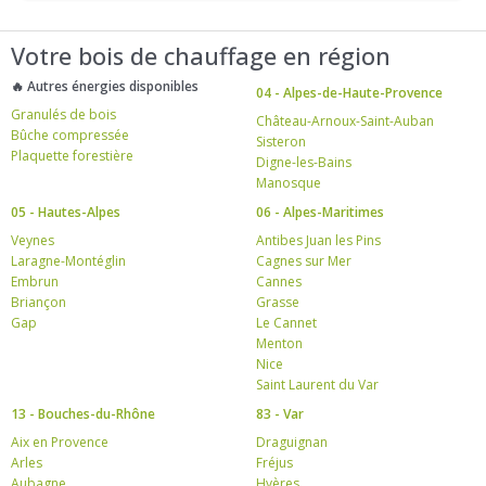
Votre bois de chauffage en région
🔥 Autres énergies disponibles
04 - Alpes-de-Haute-Provence
Granulés de bois
Château-Arnoux-Saint-Auban
Bûche compressée
Sisteron
Plaquette forestière
Digne-les-Bains
Manosque
05 - Hautes-Alpes
06 - Alpes-Maritimes
Veynes
Antibes Juan les Pins
Laragne-Montéglin
Cagnes sur Mer
Embrun
Cannes
Briançon
Grasse
Gap
Le Cannet
Menton
Nice
Saint Laurent du Var
13 - Bouches-du-Rhône
83 - Var
Aix en Provence
Draguignan
Arles
Fréjus
Aubagne
Hyères