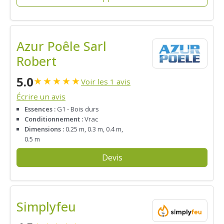
Azur Poêle Sarl
Robert
5.0
★
★
★
★
★
Voir les 1 avis
Écrire un avis
Essences :
G1 - Bois durs
Conditionnement :
Vrac
Dimensions :
0.25 m, 0.3 m, 0.4 m,
0.5 m
Devis
Simplyfeu