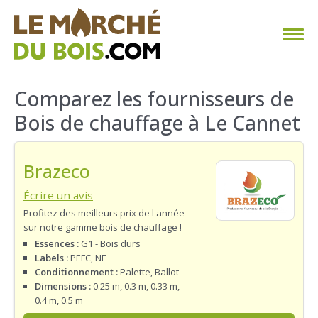
CHAUFFAGE AU BOIS
Comparez les fournisseurs de
Bois de chauffage à Le Cannet
FAQ
CALCULER SA CONSOMMATION
Brazeco
TROUVER SON FOURNISSEUR
Écrire un avis
Profitez des meilleurs prix de l'année
sur notre gamme bois de chauffage !
BLOG
Essences :
G1 - Bois durs
Labels :
PEFC, NF
ESPACE PRO
Conditionnement :
Palette, Ballot
Dimensions :
0.25 m, 0.3 m, 0.33 m,
0.4 m, 0.5 m