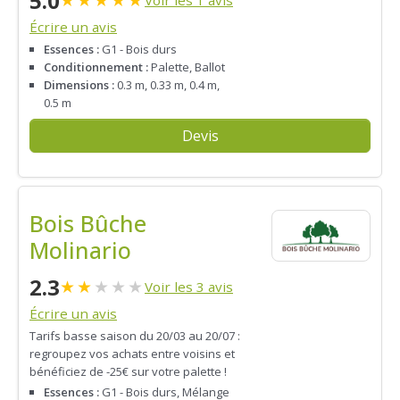
5.0
Voir les 1 avis
Écrire un avis
Essences :
G1 - Bois durs
Conditionnement :
Palette, Ballot
Dimensions :
0.3 m, 0.33 m, 0.4 m,
0.5 m
Devis
Bois Bûche
Molinario
2.3
★
★
★
★
★
Voir les 3 avis
Écrire un avis
Tarifs basse saison du 20/03 au 20/07 :
regroupez vos achats entre voisins et
bénéficiez de -25€ sur votre palette !
Essences :
G1 - Bois durs, Mélange