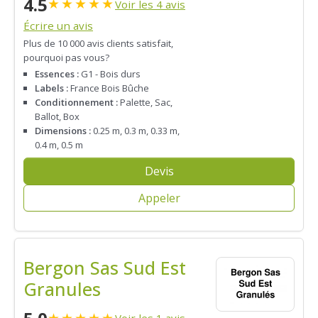
4.5
★
★
★
★
★
Voir les 4 avis
Écrire un avis
Plus de 10 000 avis clients satisfait,
pourquoi pas vous?
Essences :
G1 - Bois durs
Labels :
France Bois Bûche
Conditionnement :
Palette, Sac,
Ballot, Box
Dimensions :
0.25 m, 0.3 m, 0.33 m,
0.4 m, 0.5 m
Devis
Appeler
Bergon Sas Sud Est
Granules
★
★
★
★
★