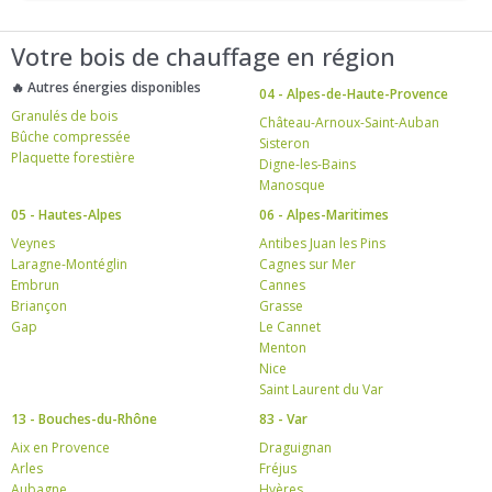
Votre bois de chauffage en région
🔥 Autres énergies disponibles
04 - Alpes-de-Haute-Provence
Granulés de bois
Château-Arnoux-Saint-Auban
Bûche compressée
Sisteron
Plaquette forestière
Digne-les-Bains
Manosque
05 - Hautes-Alpes
06 - Alpes-Maritimes
Veynes
Antibes Juan les Pins
Laragne-Montéglin
Cagnes sur Mer
Embrun
Cannes
Briançon
Grasse
Gap
Le Cannet
Menton
Nice
Saint Laurent du Var
13 - Bouches-du-Rhône
83 - Var
Aix en Provence
Draguignan
Arles
Fréjus
Aubagne
Hyères