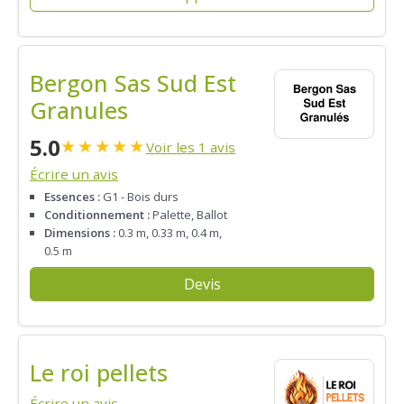
Bergon Sas Sud Est
Granules
5.0
★
★
★
★
★
Voir les 1 avis
Écrire un avis
Essences :
G1 - Bois durs
Conditionnement :
Palette, Ballot
Dimensions :
0.3 m, 0.33 m, 0.4 m,
0.5 m
Devis
Le roi pellets
Écrire un avis