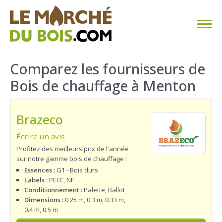
CHAUFFAGE AU BOIS
Comparez les fournisseurs de
Bois de chauffage à Menton
FAQ
CALCULER SA CONSOMMATION
Brazeco
TROUVER SON FOURNISSEUR
Écrire un avis
Profitez des meilleurs prix de l'année
sur notre gamme bois de chauffage !
BLOG
Essences :
G1 - Bois durs
Labels :
PEFC, NF
ESPACE PRO
Conditionnement :
Palette, Ballot
Dimensions :
0.25 m, 0.3 m, 0.33 m,
0.4 m, 0.5 m