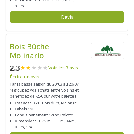
Dimensions :
0.25 m, 0.3 m, 0.4 m,
0.5 m
Devis
Bois Bûche
Molinario
2.3
★
★
★
★
★
Voir les 3 avis
Écrire un avis
Tarifs basse saison du 20/03 au 20/07 :
regroupez vos achats entre voisins et
bénéficiez de -25€ sur votre palette !
Essences :
G1 - Bois durs, Mélange
Labels :
NF
Conditionnement :
Vrac, Palette
Dimensions :
0.25 m, 0.33 m, 0.4 m,
0.5 m, 1 m