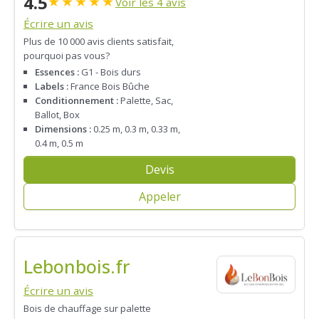
4.5
★
★
★
★
★
Voir les 4 avis
Écrire un avis
Plus de 10 000 avis clients satisfait,
pourquoi pas vous?
Essences :
G1 - Bois durs
Labels :
France Bois Bûche
Conditionnement :
Palette, Sac,
Ballot, Box
Dimensions :
0.25 m, 0.3 m, 0.33 m,
0.4 m, 0.5 m
Devis
Appeler
Lebonbois.fr
Écrire un avis
Bois de chauffage sur palette