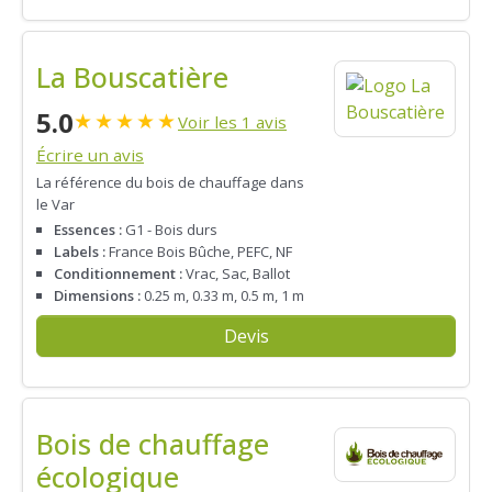
La Bouscatière
5.0
★
★
★
★
★
Voir les 1 avis
Écrire un avis
La référence du bois de chauffage dans
le Var
Essences :
G1 - Bois durs
Labels :
France Bois Bûche, PEFC, NF
Conditionnement :
Vrac, Sac, Ballot
Dimensions :
0.25 m, 0.33 m, 0.5 m, 1 m
Devis
Bois de chauffage
écologique