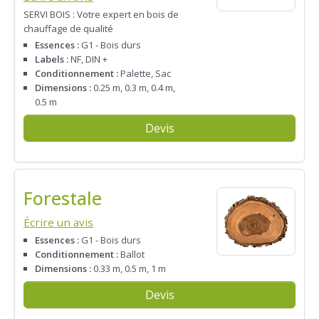
SERVI BOIS : Votre expert en bois de
chauffage de qualité
Essences :
G1 - Bois durs
Labels :
NF, DIN +
Conditionnement :
Palette, Sac
Dimensions :
0.25 m, 0.3 m, 0.4 m,
0.5 m
Devis
Forestale
Écrire un avis
Essences :
G1 - Bois durs
Conditionnement :
Ballot
Dimensions :
0.33 m, 0.5 m, 1 m
Devis