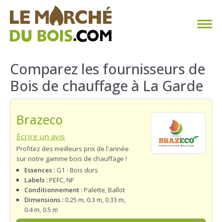
CHAUFFAGE AU BOIS
Comparez les fournisseurs de
Bois de chauffage à La Garde
FAQ
CALCULER SA CONSOMMATION
Brazeco
TROUVER SON FOURNISSEUR
Écrire un avis
Profitez des meilleurs prix de l'année
sur notre gamme bois de chauffage !
BLOG
Essences :
G1 - Bois durs
Labels :
PEFC, NF
ESPACE PRO
Conditionnement :
Palette, Ballot
Dimensions :
0.25 m, 0.3 m, 0.33 m,
0.4 m, 0.5 m