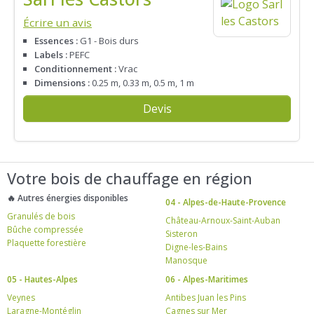
Écrire un avis
Essences :
G1 - Bois durs
Labels :
PEFC
Conditionnement :
Vrac
Dimensions :
0.25 m, 0.33 m, 0.5 m, 1 m
Devis
Votre bois de chauffage en région
🔥 Autres énergies disponibles
04 - Alpes-de-Haute-Provence
Granulés de bois
Château-Arnoux-Saint-Auban
Bûche compressée
Sisteron
Plaquette forestière
Digne-les-Bains
Manosque
05 - Hautes-Alpes
06 - Alpes-Maritimes
Veynes
Antibes Juan les Pins
Laragne-Montéglin
Cagnes sur Mer