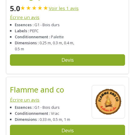
5.0
★
★
★
★
★
Voir les 1 avis
Écrire un avis
Essences :
G1 - Bois durs
Labels :
PEFC
Conditionnement :
Palette
Dimensions :
0.25 m, 0.3 m, 0.4 m,
0.5 m
Devis
Flamme and co
Écrire un avis
Essences :
G1 - Bois durs
Conditionnement :
Vrac
Dimensions :
0.33 m, 0.5 m, 1 m
Devis