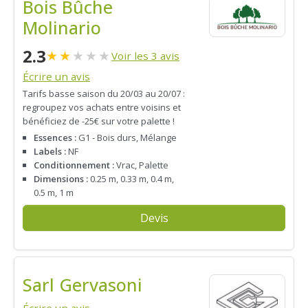
Bois Bûche
Molinario
2.3
★
★
★
★
★
Voir les 3 avis
Écrire un avis
Tarifs basse saison du 20/03 au 20/07 :
regroupez vos achats entre voisins et
bénéficiez de -25€ sur votre palette !
Essences :
G1 - Bois durs, Mélange
Labels :
NF
Conditionnement :
Vrac, Palette
Dimensions :
0.25 m, 0.33 m, 0.4 m,
0.5 m, 1 m
Devis
Sarl Gervasoni