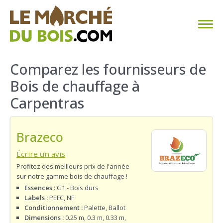
CHAUFFAGE AU BOIS
Comparez les fournisseurs de
Bois de chauffage à
FAQ
Carpentras
CALCULER SA CONSOMMATION
Brazeco
TROUVER SON FOURNISSEUR
Écrire un avis
BLOG
Profitez des meilleurs prix de l'année
sur notre gamme bois de chauffage !
ESPACE PRO
Essences :
G1 - Bois durs
Labels :
PEFC, NF
Conditionnement :
Palette, Ballot
Dimensions :
0.25 m, 0.3 m, 0.33 m,