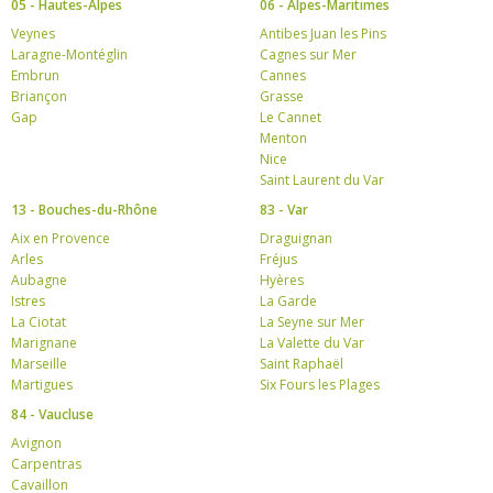
05 - Hautes-Alpes
06 - Alpes-Maritimes
Veynes
Antibes Juan les Pins
Laragne-Montéglin
Cagnes sur Mer
Embrun
Cannes
Briançon
Grasse
Gap
Le Cannet
Menton
Nice
Saint Laurent du Var
13 - Bouches-du-Rhône
83 - Var
Aix en Provence
Draguignan
Arles
Fréjus
Aubagne
Hyères
Istres
La Garde
La Ciotat
La Seyne sur Mer
Marignane
La Valette du Var
Marseille
Saint Raphaël
Martigues
Six Fours les Plages
84 - Vaucluse
Avignon
Carpentras
Cavaillon