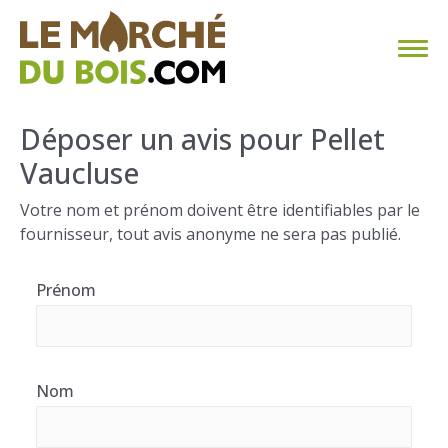
CHAUFFAGE AU BOIS
Déposer un avis pour Pellet
Vaucluse
FAQ
Votre nom et prénom doivent être identifiables par le
CALCULER SA CONSOMMATION
fournisseur, tout avis anonyme ne sera pas publié.
TROUVER SON FOURNISSEUR
Prénom
BLOG
ESPACE PRO
Nom