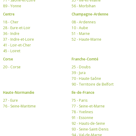
71 - Saône-et-Loire
35 - Ille-et-Vilaine
89 - Yonne
56 - Morbihan
Centre
Champagne-Ardenne
18 - Cher
08 - Ardennes
28 - Eure-et-Loir
10 - Aube
36 - Indre
51 - Marne
37 - Indre-et-Loire
52 - Haute-Marne
41 - Loir-et-Cher
45 - Loiret
Corse
Franche-Comté
20 - Corse
25 - Doubs
39 - Jura
70 - Haute-Saône
90 - Territoire de Belfort
Haute-Normandie
Ile-de-France
27 - Eure
75 - Paris
76 - Seine-Maritime
77 - Seine-et-Marne
78 - Yvelines
91 - Essonne
92 - Hauts-de-Seine
93 - Seine-Saint-Denis
94 - Val-de-Marne