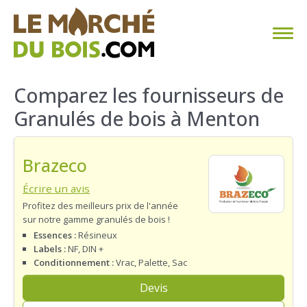
CHAUFFAGE AU BOIS
Comparez les fournisseurs de
Granulés de bois à Menton
FAQ
CALCULER SA CONSOMMATION
Brazeco
TROUVER SON FOURNISSEUR
Écrire un avis
Profitez des meilleurs prix de l'année
sur notre gamme granulés de bois !
BLOG
Essences :
Résineux
Labels :
NF, DIN +
ESPACE PRO
Conditionnement :
Vrac, Palette, Sac
Devis