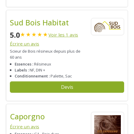
Sud Bois Habitat
5.0
★
★
★
★
★
Voir les 1 avis
Écrire un avis
Scieur de Bois résineux depuis plus de
60 ans
Essences :
Résineux
Labels :
NF, DIN +
Conditionnement :
Palette, Sac
Devis
Caporgno
Écrire un avis
Essences :
G1 - Bois durs