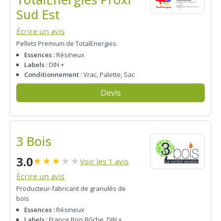
Sud Est
Écrire un avis
Pellets Premium de TotalEnergies
Essences :
Résineux
Labels :
DIN +
Conditionnement :
Vrac, Palette, Sac
Devis
3 Bois
3.0
★
★
★
★
★
Voir les 1 avis
Écrire un avis
Producteur-fabricant de granulés de
bois
Essences :
Résineux
Labels :
France Bois Bûche, DIN +