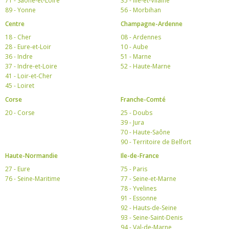
71 - Saône-et-Loire
35 - Ille-et-Vilaine
89 - Yonne
56 - Morbihan
Centre
Champagne-Ardenne
18 - Cher
08 - Ardennes
28 - Eure-et-Loir
10 - Aube
36 - Indre
51 - Marne
37 - Indre-et-Loire
52 - Haute-Marne
41 - Loir-et-Cher
45 - Loiret
Corse
Franche-Comté
20 - Corse
25 - Doubs
39 - Jura
70 - Haute-Saône
90 - Territoire de Belfort
Haute-Normandie
Ile-de-France
27 - Eure
75 - Paris
76 - Seine-Maritime
77 - Seine-et-Marne
78 - Yvelines
91 - Essonne
92 - Hauts-de-Seine
93 - Seine-Saint-Denis
94 - Val-de-Marne