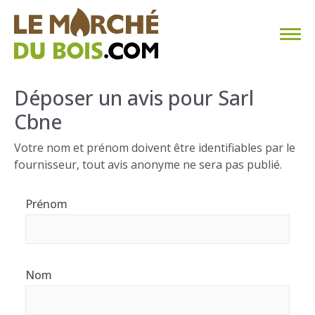
CHAUFFAGE AU BOIS
Déposer un avis pour Sarl
Cbne
FAQ
Votre nom et prénom doivent être identifiables par le
CALCULER SA CONSOMMATION
fournisseur, tout avis anonyme ne sera pas publié.
TROUVER SON FOURNISSEUR
Prénom
BLOG
ESPACE PRO
Nom