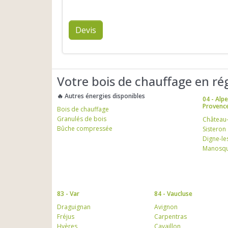
Devis
Votre bois de chauffage en ré
🔥 Autres énergies disponibles
04 - Alp
Provenc
Bois de chauffage
Granulés de bois
Château
Bûche compressée
Sisteron
Digne-le
Manosq
83 - Var
84 - Vaucluse
Draguignan
Avignon
Fréjus
Carpentras
Hyères
Cavaillon