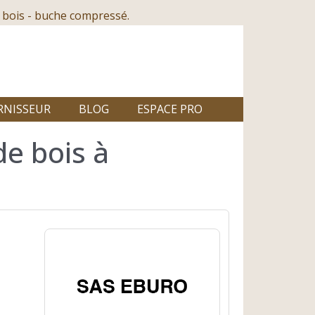
 bois - buche compressé.
RNISSEUR
BLOG
ESPACE PRO
de bois à