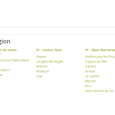
gion
es-de-Haute-
05 - Hautes-Alpes
06 - Alpes-Maritime
e
Veynes
Antibes Juan les Pins
-Arnoux-Saint-Auban
Laragne-Montéglin
Cagnes sur Mer
Embrun
Cannes
s-Bains
Briançon
Grasse
ue
Gap
Le Cannet
Menton
Nice
Saint Laurent du Var