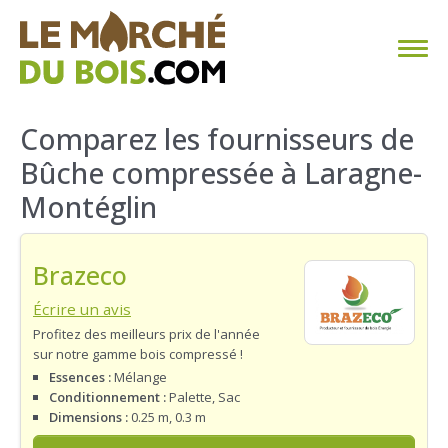
CHAUFFAGE AU BOIS
Comparez les fournisseurs de
Bûche compressée à Laragne-
FAQ
Montéglin
CALCULER SA CONSOMMATION
Brazeco
TROUVER SON FOURNISSEUR
Écrire un avis
BLOG
Profitez des meilleurs prix de l'année
sur notre gamme bois compressé !
ESPACE PRO
Essences :
Mélange
Conditionnement :
Palette, Sac
Dimensions :
0.25 m, 0.3 m