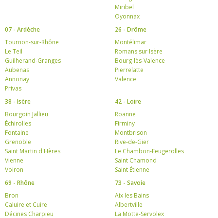
Miribel
Oyonnax
07 - Ardèche
26 - Drôme
Tournon-sur-Rhône
Montélimar
Le Teil
Romans sur Isère
Guilherand-Granges
Bourg-lès-Valence
Aubenas
Pierrelatte
Annonay
Valence
Privas
38 - Isère
42 - Loire
Bourgoin Jallieu
Roanne
Échirolles
Firminy
Fontaine
Montbrison
Grenoble
Rive-de-Gier
Saint Martin d'Hères
Le Chambon-Feugerolles
Vienne
Saint Chamond
Voiron
Saint Étienne
69 - Rhône
73 - Savoie
Bron
Aix les Bains
Caluire et Cuire
Albertville
Décines Charpieu
La Motte-Servolex