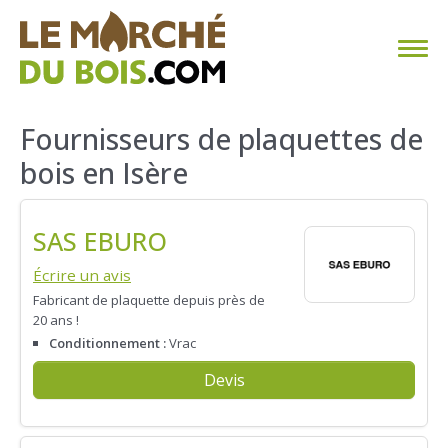
CHAUFFAGE AU BOIS
Fournisseurs de plaquettes de
bois en Isère
FAQ
CALCULER SA CONSOMMATION
SAS EBURO
TROUVER SON FOURNISSEUR
Écrire un avis
Fabricant de plaquette depuis près de
20 ans !
BLOG
Conditionnement :
Vrac
ESPACE PRO
Devis