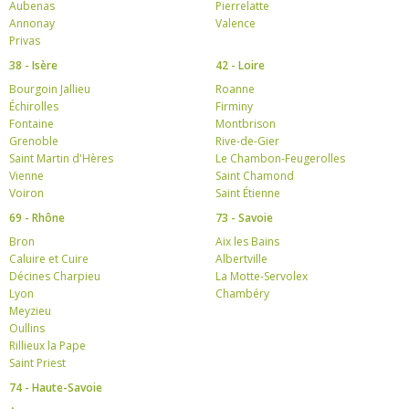
Aubenas
Pierrelatte
Annonay
Valence
Privas
38 - Isère
42 - Loire
Bourgoin Jallieu
Roanne
Échirolles
Firminy
Fontaine
Montbrison
Grenoble
Rive-de-Gier
Saint Martin d'Hères
Le Chambon-Feugerolles
Vienne
Saint Chamond
Voiron
Saint Étienne
69 - Rhône
73 - Savoie
Bron
Aix les Bains
Caluire et Cuire
Albertville
Décines Charpieu
La Motte-Servolex
Lyon
Chambéry
Meyzieu
Oullins
Rillieux la Pape
Saint Priest
74 - Haute-Savoie