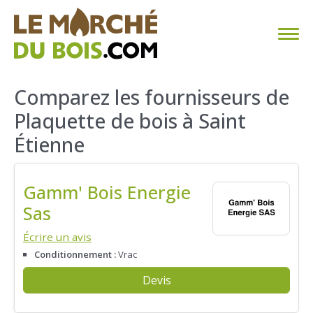
CHAUFFAGE AU BOIS
Comparez les fournisseurs de
Plaquette de bois à Saint
FAQ
Étienne
CALCULER SA CONSOMMATION
Gamm' Bois Energie
TROUVER SON FOURNISSEUR
Sas
BLOG
Écrire un avis
Conditionnement :
Vrac
ESPACE PRO
Devis