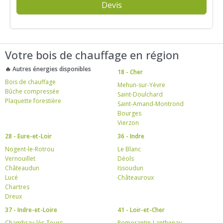
Devis
Votre bois de chauffage en région
🔥 Autres énergies disponibles
18 - Cher
Bois de chauffage
Mehun-sur-Yèvre
Bûche compressée
Saint-Doulchard
Plaquette forestière
Saint-Amand-Montrond
Bourges
Vierzon
28 - Eure-et-Loir
36 - Indre
Nogent-le-Rotrou
Le Blanc
Vernouillet
Déols
Châteaudun
Issoudun
Lucé
Châteauroux
Chartres
Dreux
37 - Indre-et-Loire
41 - Loir-et-Cher
Chambray-lès-Tours
Romorantin-Lanthenay