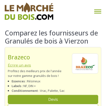
CHAUFFAGE AU BOIS
Comparez les fournisseurs de
Granulés de bois à Vierzon
FAQ
CALCULER SA CONSOMMATION
Brazeco
TROUVER SON FOURNISSEUR
Écrire un avis
Profitez des meilleurs prix de l'année
sur notre gamme granulés de bois !
BLOG
Essences :
Résineux
Labels :
NF, DIN +
ESPACE PRO
Conditionnement :
Vrac, Palette, Sac
Devis