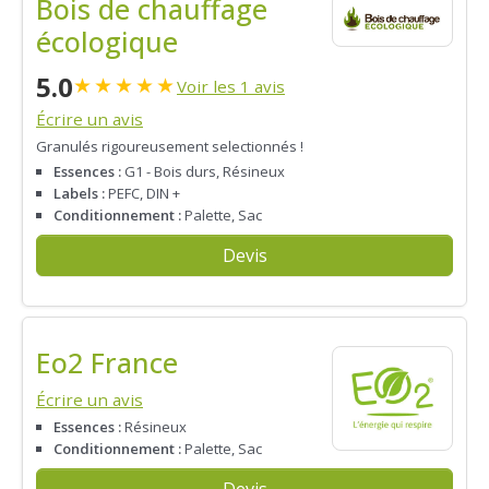
Bois de chauffage
écologique
5.0
★
★
★
★
★
Voir les 1 avis
Écrire un avis
Granulés rigoureusement selectionnés !
Essences :
G1 - Bois durs, Résineux
Labels :
PEFC, DIN +
Conditionnement :
Palette, Sac
Devis
Eo2 France
Écrire un avis
Essences :
Résineux
Conditionnement :
Palette, Sac
Devis