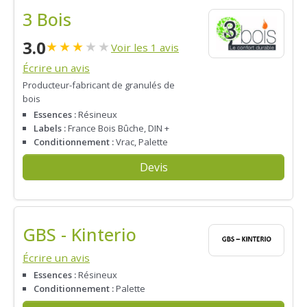
3 Bois
3.0
★
★
★
★
★
Voir les 1 avis
Écrire un avis
Producteur-fabricant de granulés de
bois
Essences :
Résineux
Labels :
France Bois Bûche, DIN +
Conditionnement :
Vrac, Palette
Devis
GBS - Kinterio
Écrire un avis
Essences :
Résineux
Conditionnement :
Palette