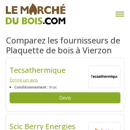
CHAUFFAGE AU BOIS
Comparez les fournisseurs de
Plaquette de bois à Vierzon
FAQ
CALCULER SA CONSOMMATION
Tecsathermique
TROUVER SON FOURNISSEUR
Écrire un avis
Conditionnement :
Vrac
BLOG
Devis
ESPACE PRO
Scic Berry Energies