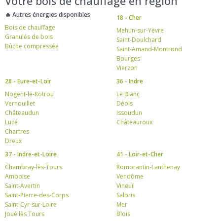
Votre bois de chauffage en région
🔥 Autres énergies disponibles
18 - Cher
Bois de chauffage
Mehun-sur-Yèvre
Granulés de bois
Saint-Doulchard
Bûche compressée
Saint-Amand-Montrond
Bourges
Vierzon
28 - Eure-et-Loir
36 - Indre
Nogent-le-Rotrou
Le Blanc
Vernouillet
Déols
Châteaudun
Issoudun
Lucé
Châteauroux
Chartres
Dreux
37 - Indre-et-Loire
41 - Loir-et-Cher
Chambray-lès-Tours
Romorantin-Lanthenay
Amboise
Vendôme
Saint-Avertin
Vineuil
Saint-Pierre-des-Corps
Salbris
Saint-Cyr-sur-Loire
Mer
Joué lès Tours
Blois