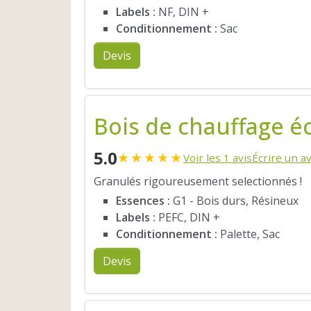
Labels :
NF, DIN +
Conditionnement :
Sac
Devis
Bois de chauffage é
5.0
★
★
★
★
★
Voir les 1 avis
Écrire un av
Granulés rigoureusement selectionnés !
Essences :
G1 - Bois durs, Résineux
Labels :
PEFC, DIN +
Conditionnement :
Palette, Sac
Devis