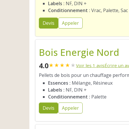
Labels :
NF, DIN +
Conditionnement :
Vrac, Palette, Sac
Devis
Appeler
Bois Energie Nord
4.0
★
★
★
★
★
Voir les 1 avis
Écrire un av
Pellets de bois pour un chauffage perfor
Essences :
Mélange, Résineux
Labels :
NF, DIN +
Conditionnement :
Palette
Devis
Appeler