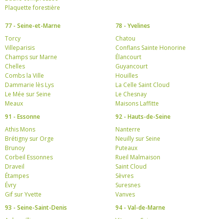
Plaquette forestière
77 - Seine-et-Marne
78 - Yvelines
Torcy
Chatou
Villeparisis
Conflans Sainte Honorine
Champs sur Marne
Élancourt
Chelles
Guyancourt
Combs la Ville
Houilles
Dammarie lès Lys
La Celle Saint Cloud
Le Mée sur Seine
Le Chesnay
Meaux
Maisons Laffitte
91 - Essonne
92 - Hauts-de-Seine
Athis Mons
Nanterre
Brétigny sur Orge
Neuilly sur Seine
Brunoy
Puteaux
Corbeil Essonnes
Rueil Malmaison
Draveil
Saint Cloud
Étampes
Sèvres
Évry
Suresnes
Gif sur Yvette
Vanves
93 - Seine-Saint-Denis
94 - Val-de-Marne