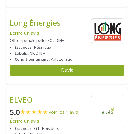
Long Énergies
Écrire un avis
Offre spéciale pellet EO2 DIN+
Essences :
Résineux
Labels :
NF, DIN +
Conditionnement :
Palette, Sac
Devis
ELVEO
5.0
★
★
★
★
★
Voir les 1 avis
Écrire un avis
Essences :
G1 - Bois durs