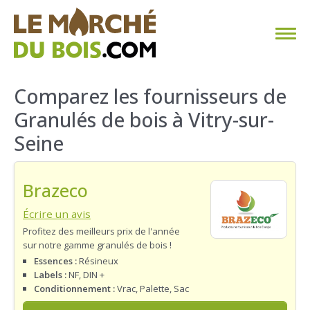
CHAUFFAGE AU BOIS
Comparez les fournisseurs de
Granulés de bois à Vitry-sur-
FAQ
Seine
CALCULER SA CONSOMMATION
Brazeco
TROUVER SON FOURNISSEUR
Écrire un avis
BLOG
Profitez des meilleurs prix de l'année
sur notre gamme granulés de bois !
ESPACE PRO
Essences :
Résineux
Labels :
NF, DIN +
Conditionnement :
Vrac, Palette, Sac