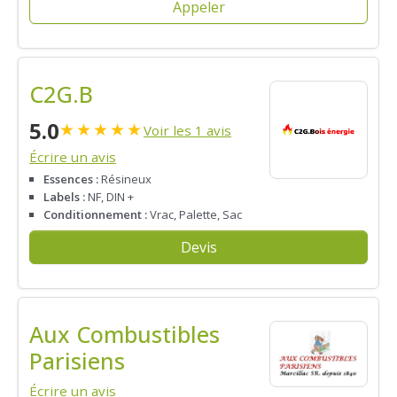
Appeler
C2G.B
5.0
★
★
★
★
★
Voir les 1 avis
Écrire un avis
Essences :
Résineux
Labels :
NF, DIN +
Conditionnement :
Vrac, Palette, Sac
Devis
Aux Combustibles
Parisiens
Écrire un avis