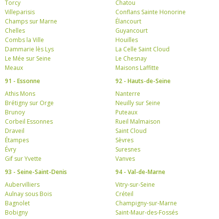
Torcy
Chatou
Villeparisis
Conflans Sainte Honorine
Champs sur Marne
Élancourt
Chelles
Guyancourt
Combs la Ville
Houilles
Dammarie lès Lys
La Celle Saint Cloud
Le Mée sur Seine
Le Chesnay
Meaux
Maisons Laffitte
91 - Essonne
92 - Hauts-de-Seine
Athis Mons
Nanterre
Brétigny sur Orge
Neuilly sur Seine
Brunoy
Puteaux
Corbeil Essonnes
Rueil Malmaison
Draveil
Saint Cloud
Étampes
Sèvres
Évry
Suresnes
Gif sur Yvette
Vanves
93 - Seine-Saint-Denis
94 - Val-de-Marne
Aubervilliers
Vitry-sur-Seine
Aulnay sous Bois
Créteil
Bagnolet
Champigny-sur-Marne
Bobigny
Saint-Maur-des-Fossés