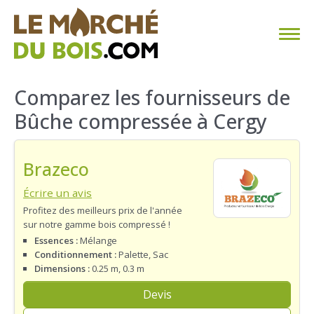
CHAUFFAGE AU BOIS
Comparez les fournisseurs de
Bûche compressée à Cergy
FAQ
CALCULER SA CONSOMMATION
Brazeco
TROUVER SON FOURNISSEUR
Écrire un avis
Profitez des meilleurs prix de l'année
sur notre gamme bois compressé !
BLOG
Essences :
Mélange
Conditionnement :
Palette, Sac
ESPACE PRO
Dimensions :
0.25 m, 0.3 m
Devis