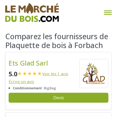
CHAUFFAGE AU BOIS
Comparez les fournisseurs de
Plaquette de bois à Forbach
FAQ
CALCULER SA CONSOMMATION
Ets Glad Sarl
TROUVER SON FOURNISSEUR
5.0
★
★
★
★
★
Voir les 1 avis
Écrire un avis
BLOG
Conditionnement :
Big Bag
ESPACE PRO
Devis