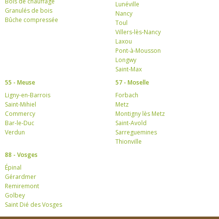
Bois de chauffage
Lunéville
Granulés de bois
Nancy
Bûche compressée
Toul
Villers-lès-Nancy
Laxou
Pont-à-Mousson
Longwy
Saint-Max
55 - Meuse
57 - Moselle
Ligny-en-Barrois
Forbach
Saint-Mihiel
Metz
Commercy
Montigny lès Metz
Bar-le-Duc
Saint-Avold
Verdun
Sarreguemines
Thionville
88 - Vosges
Épinal
Gérardmer
Remiremont
Golbey
Saint Dié des Vosges