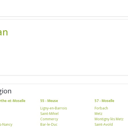
an
gion
rthe-et-Moselle
55 - Meuse
57 - Moselle
Ligny-en-Barrois
Forbach
Saint-Mihiel
Metz
Commercy
Montigny lès Metz
ès-Nancy
Bar-le-Duc
Saint-Avold