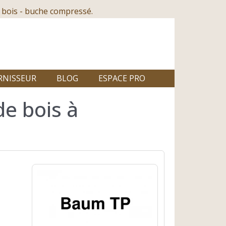
 bois - buche compressé.
RNISSEUR
BLOG
ESPACE PRO
de bois à