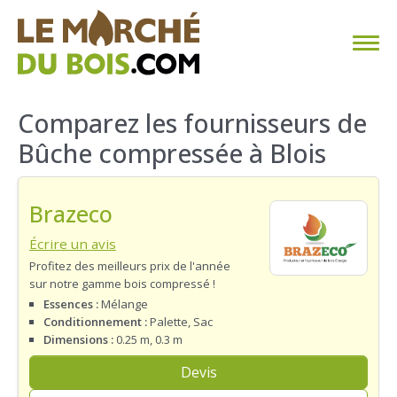
CHAUFFAGE AU BOIS
Comparez les fournisseurs de
Bûche compressée à Blois
FAQ
CALCULER SA CONSOMMATION
Brazeco
TROUVER SON FOURNISSEUR
Écrire un avis
Profitez des meilleurs prix de l'année
sur notre gamme bois compressé !
BLOG
Essences :
Mélange
Conditionnement :
Palette, Sac
ESPACE PRO
Dimensions :
0.25 m, 0.3 m
Devis