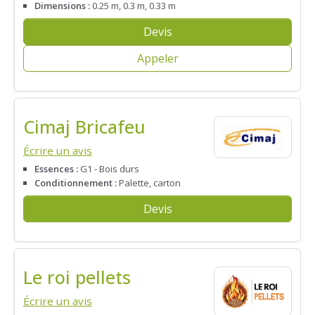
Dimensions :
0.25 m, 0.3 m, 0.33 m
Devis
Appeler
Cimaj Bricafeu
Écrire un avis
Essences :
G1 - Bois durs
Conditionnement :
Palette, carton
Devis
Le roi pellets
Écrire un avis