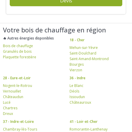
Devis
Votre bois de chauffage en région
🔥 Autres énergies disponibles
18 - Cher
Bois de chauffage
Mehun-sur-Yèvre
Granulés de bois
Saint-Doulchard
Plaquette forestière
Saint-Amand-Montrond
Bourges
Vierzon
28 - Eure-et-Loir
36 - Indre
Nogent-le-Rotrou
Le Blanc
Vernouillet
Déols
Châteaudun
Issoudun
Lucé
Châteauroux
Chartres
Dreux
37 - Indre-et-Loire
41 - Loir-et-Cher
Chambray-lès-Tours
Romorantin-Lanthenay