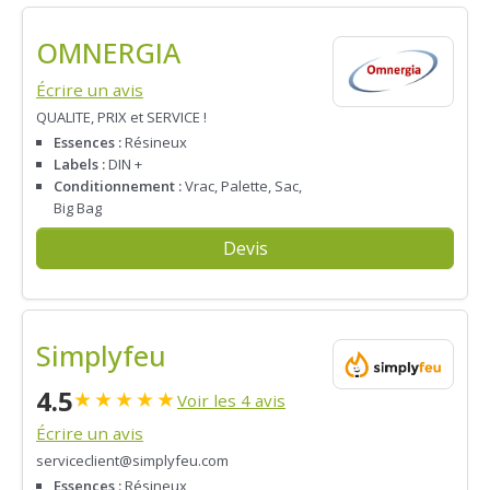
OMNERGIA
Écrire un avis
QUALITE, PRIX et SERVICE !
Essences :
Résineux
Labels :
DIN +
Conditionnement :
Vrac, Palette, Sac,
Big Bag
Devis
Simplyfeu
4.5
★
★
★
★
★
Voir les 4 avis
Écrire un avis
serviceclient@simplyfeu.com
Essences :
Résineux