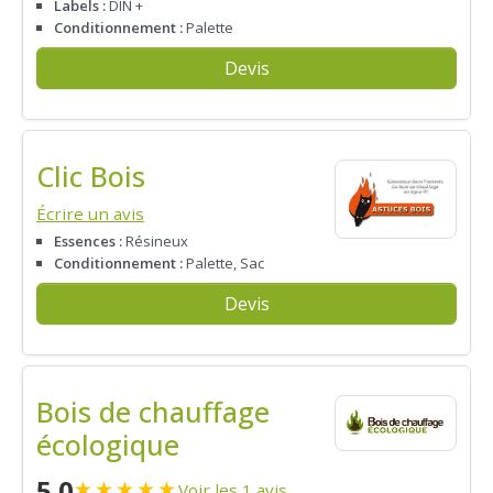
Labels :
DIN +
Conditionnement :
Palette
Devis
Clic Bois
Écrire un avis
Essences :
Résineux
Conditionnement :
Palette, Sac
Devis
Bois de chauffage
écologique
5.0
★
★
★
★
★
Voir les 1 avis