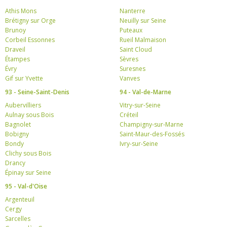
Athis Mons
Nanterre
Brétigny sur Orge
Neuilly sur Seine
Brunoy
Puteaux
Corbeil Essonnes
Rueil Malmaison
Draveil
Saint Cloud
Étampes
Sèvres
Évry
Suresnes
Gif sur Yvette
Vanves
93 - Seine-Saint-Denis
94 - Val-de-Marne
Aubervilliers
Vitry-sur-Seine
Aulnay sous Bois
Créteil
Bagnolet
Champigny-sur-Marne
Bobigny
Saint-Maur-des-Fossés
Bondy
Ivry-sur-Seine
Clichy sous Bois
Drancy
Épinay sur Seine
95 - Val-d'Oise
Argenteuil
Cergy
Sarcelles