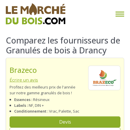
CHAUFFAGE AU BOIS
Comparez les fournisseurs de
Granulés de bois à Drancy
FAQ
CALCULER SA CONSOMMATION
Brazeco
TROUVER SON FOURNISSEUR
Écrire un avis
Profitez des meilleurs prix de l'année
sur notre gamme granulés de bois !
BLOG
Essences :
Résineux
Labels :
NF, DIN +
ESPACE PRO
Conditionnement :
Vrac, Palette, Sac
Devis