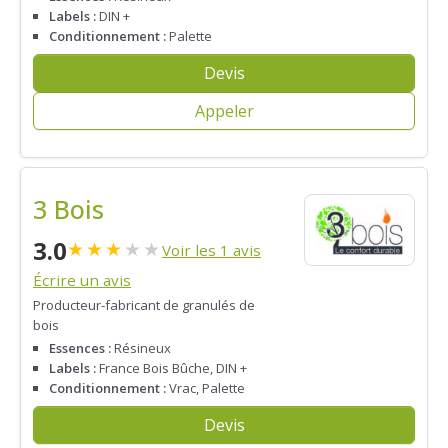
Labels :
DIN +
Conditionnement :
Palette
Devis
Appeler
3 Bois
3.0
★
★
★
★
★
Voir les 1 avis
Écrire un avis
Producteur-fabricant de granulés de
bois
Essences :
Résineux
Labels :
France Bois Bûche, DIN +
Conditionnement :
Vrac, Palette
Devis