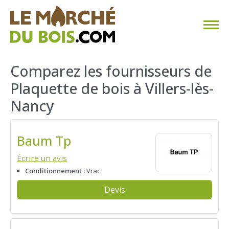
CHAUFFAGE AU BOIS
Comparez les fournisseurs de
Plaquette de bois à Villers-lès-
FAQ
Nancy
CALCULER SA CONSOMMATION
Baum Tp
TROUVER SON FOURNISSEUR
Écrire un avis
BLOG
Conditionnement :
Vrac
Devis
ESPACE PRO