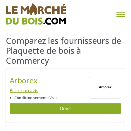
CHAUFFAGE AU BOIS
Comparez les fournisseurs de
Plaquette de bois à
FAQ
Commercy
CALCULER SA CONSOMMATION
Arborex
TROUVER SON FOURNISSEUR
Écrire un avis
BLOG
Conditionnement :
Vrac
Devis
ESPACE PRO